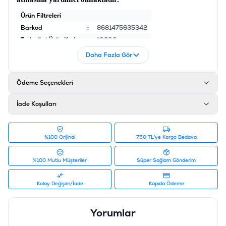
Ürün Filtreleri
Barkod
:
8681475635342
Tedarikçi Ürün Kodu
:
10600
Daha Fazla Gör
Ödeme Seçenekleri
İade Koşulları
%100 Orijinal
750 TL'ye Kargo Bedava
%100 Mutlu Müşteriler
Süper Sağlam Gönderim
Kolay Değişim/İade
Kapıda Ödeme
Yorumlar