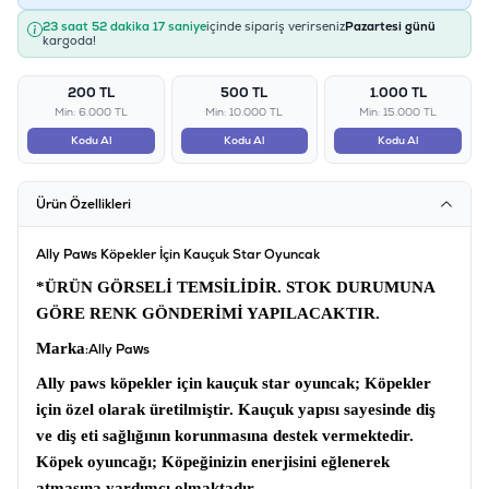
23 saat 52 dakika 17 saniye
içinde sipariş verirseniz
Pazartesi günü
kargoda!
200 TL
500 TL
1.000 TL
Min: 6.000 TL
Min: 10.000 TL
Min: 15.000 TL
Kodu Al
Kodu Al
Kodu Al
Ürün Özellikleri
Ally Paws Köpekler İçin Kauçuk Star Oyuncak
*ÜRÜN GÖRSELİ TEMSİLİDİR. STOK DURUMUNA
GÖRE RENK GÖNDERİMİ YAPILACAKTIR.
Marka
:Ally Paws
Ally paws köpekler için kauçuk star oyuncak;
Köpekler
için özel olarak üretilmiştir. Kauçuk yapısı sayesinde diş
ve diş eti sağlığının korunmasına destek vermektedir.
Köpek oyuncağı;
Köpeğinizin enerjisini eğlenerek
atmasına yardımcı olmaktadır.