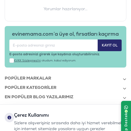
Yorumlar hazırlanıyor...
evinemama.com’a üye ol, fırsatları kaçırma
KAYIT OL
E-posta adresinizi girerek üye kaydınızı oluşturabilirsiniz.
KVKK Sözleşmesi'ni
okudum, kabul ediyorum.
POPÜLER MARKALAR
POPÜLER KATEGORILER
EN POPÜLER BLOG YAZILARIMIZ
EN SON BLOG YAZILARIMIZ
Çerez Kullanımı
KURUMSAL
Sizlere alışverişiniz sırasında daha iyi hizmet verebilmek
için internet sitemizde yasalara uygun çerezler