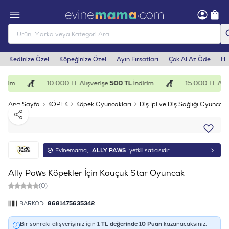
Kedinize Özel
Köpeğinize Özel
Ayın Fırsatları
Çok Al Az Öde
He
irim
10.000 TL Alışverişe
500 TL
İndirim
15.000 TL Alışv
Ana Sayfa
KÖPEK
Köpek Oyuncakları
Diş İpi ve Diş Sağlığı Oyuncakl
Paylaş
Evinemama,
ALLY PAWS
yetkili satıcısıdır.
Ally Paws Köpekler İçin Kauçuk Star Oyuncak
(0)
BARKOD:
8681475635342
Bir sonraki alışverişiniz için
1
TL değerinde
10
Puan
kazanacaksınız.