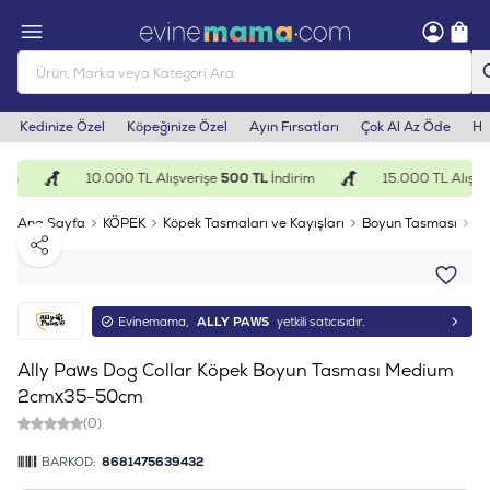
Kedinize Özel
Köpeğinize Özel
Ayın Fırsatları
Çok Al Az Öde
He
im
10.000 TL Alışverişe
500 TL
İndirim
15.000 TL Alışver
Ana Sayfa
KÖPEK
Köpek Tasmaları ve Kayışları
Boyun Tasması
Al
Paylaş
Evinemama,
ALLY PAWS
yetkili satıcısıdır.
Ally Paws Dog Collar Köpek Boyun Tasması Medium
2cmx35-50cm
(0)
BARKOD:
8681475639432