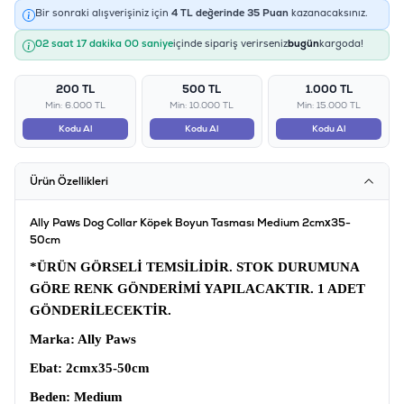
Bir sonraki alışverişiniz için
4
TL değerinde
35
Puan
kazanacaksınız.
02 saat 17 dakika 00 saniye
içinde sipariş verirseniz
bugün
kargoda!
200 TL
500 TL
1.000 TL
Min: 6.000 TL
Min: 10.000 TL
Min: 15.000 TL
Kodu Al
Kodu Al
Kodu Al
Ürün Özellikleri
Ally Paws Dog Collar Köpek Boyun Tasması Medium 2cmx35-
50cm
*ÜRÜN GÖRSELİ TEMSİLİDİR. STOK DURUMUNA
GÖRE RENK GÖNDERİMİ YAPILACAKTIR. 1 ADET
GÖNDERİLECEKTİR.
Marka
: Ally Paws
Ebat:
2cmx35-50cm
Beden
: Medium