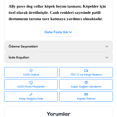
Ally paws dog collar köpek boyun tasması;
Köpekler için
özel olarak üretilmiştir. Canlı renkleri sayesinde patili
dostunuzun tarzına tarz katmaya yardımcı olmaktadır.
Köpek tasması
; Sağlam metaryeller kullanılmıştır.
Daha Fazla Gör
Ürün Filtreleri
Barkod
:
8681475639432
Tedarikçi Ürün Kodu
:
10773
Ödeme Seçenekleri
İade Koşulları
%100 Orijinal
750 TL'ye Kargo Bedava
%100 Mutlu Müşteriler
Süper Sağlam Gönderim
Kolay Değişim/İade
Kapıda Ödeme
Yorumlar