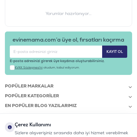
Yorumlar hazırlanıyor...
evinemama.com’a üye ol, fırsatları kaçırma
KAYIT OL
E-posta adresinizi girerek üye kaydınızı oluşturabilirsiniz.
KVKK Sözleşmesi'ni
okudum, kabul ediyorum.
POPÜLER MARKALAR
POPÜLER KATEGORILER
EN POPÜLER BLOG YAZILARIMIZ
EN SON BLOG YAZILARIMIZ
Çerez Kullanımı
KURUMSAL
Sizlere alışverişiniz sırasında daha iyi hizmet verebilmek