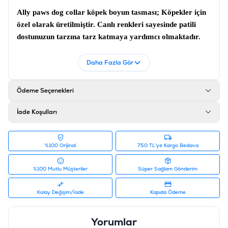
Ally paws dog collar köpek boyun tasması;
Köpekler için
özel olarak üretilmiştir. Canlı renkleri sayesinde patili
dostunuzun tarzına tarz katmaya yardımcı olmaktadır.
Köpek boyun tasması
; Sağlam metaryeller kullanılmıştır.
Daha Fazla Gör
Ürün Filtreleri
Barkod
:
8681475639128
Tedarikçi Ürün Kodu
:
10742
Ödeme Seçenekleri
İade Koşulları
%100 Orijinal
750 TL'ye Kargo Bedava
%100 Mutlu Müşteriler
Süper Sağlam Gönderim
Kolay Değişim/İade
Kapıda Ödeme
Yorumlar