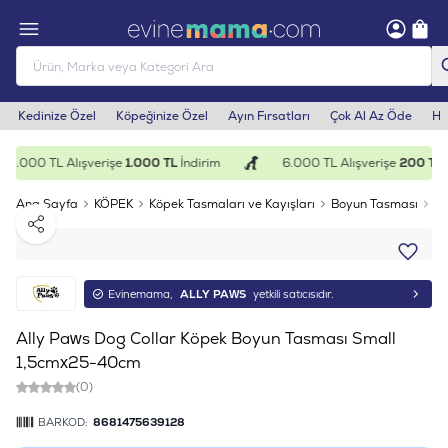
Kedinize Özel
Köpeğinize Özel
Ayın Fırsatları
Çok Al Az Öde
He
15.000 TL Alışverişe
1.000 TL
İndirim
6.000 TL Alışverişe
200 TL
İ
Ana Sayfa
KÖPEK
Köpek Tasmaları ve Kayışları
Boyun Tasması
Al
Paylaş
Evinemama,
ALLY PAWS
yetkili satıcısıdır.
Ally Paws Dog Collar Köpek Boyun Tasması Small
1,5cmx25-40cm
(0)
BARKOD:
8681475639128