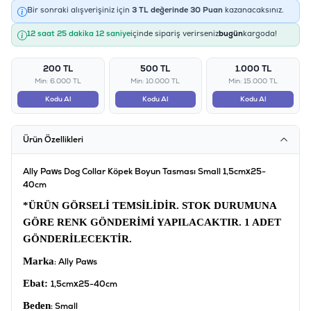
Bir sonraki alışverişiniz için
3
TL değerinde
30
Puan
kazanacaksınız.
12 saat 25 dakika 12 saniye
içinde sipariş verirseniz
bugün
kargoda!
200 TL
500 TL
1.000 TL
Min: 6.000 TL
Min: 10.000 TL
Min: 15.000 TL
Kodu Al
Kodu Al
Kodu Al
Ürün Özellikleri
Ally Paws Dog Collar Köpek Boyun Tasması Small 1,5cmx25-
40cm
*ÜRÜN GÖRSELİ TEMSİLİDİR.
STOK DURUMUNA
GÖRE RENK GÖNDERİMİ YAPILACAKTIR. 1 ADET
GÖNDERİLECEKTİR.
Marka
: Ally Paws
Ebat:
1,5cmx25-40cm
Beden
: Small