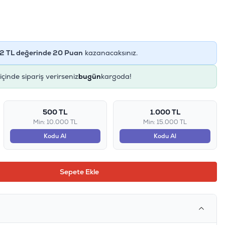
2
TL değerinde
20
Puan
kazanacaksınız.
içinde sipariş verirseniz
bugün
kargoda!
500 TL
1.000 TL
Min: 10.000 TL
Min: 15.000 TL
Kodu Al
Kodu Al
Sepete Ekle