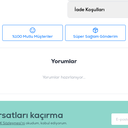
Tedarikçi Ürün Kodu
:
G
İade Koşulları
%100 Mutlu Müşteriler
Süper Sağlam Gönderim
Yorumlar
Yorumlar hazırlanıyor...
rsatları kaçırma
K Sözleşmesi'ni
okudum, kabul ediyorum.