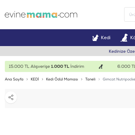
Kedi
K
Kedinize Öze
15.000 TL Alışverişe
1.000 TL
İndirim
6.000 TL Alı
Ana Sayfa
KEDİ
Kedi Ödül Maması
Taneli
Gimcat Nutripocke
Paylaş