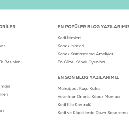
ORILER
EN POPÜLER BLOG YAZILARIMI
Kedi İsimleri
ası
Köpek İsimleri
Köpek Kısırlaştırma Ameliyatı
Ek Besinler
En Güzel Köpek Oyunları
EN SON BLOG YAZILARIMIZ
aması
Muhabbet Kuşu Kafesi
leri
Veteriner Önerisi Köpek Maması
Kedi Kilo Kontrolü
ri
Kedi ve Köpeklerde Down Sendromu