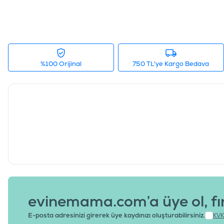
%100 Orijinal
750 TL'ye Kargo Bedava
evinemama.com’a üye ol, fı
E-posta adresinizi girerek üye kaydınızı oluşturabilirsiniz.
KVK