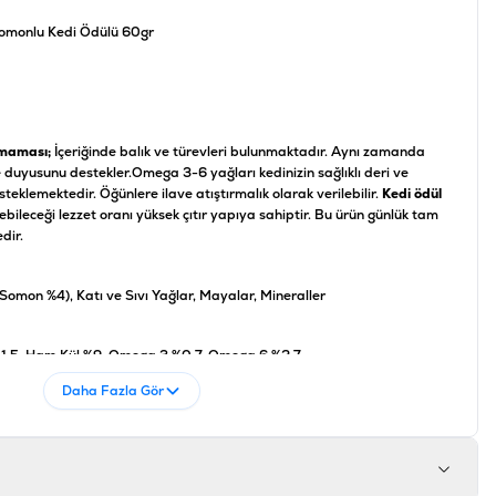
 Somonlu Kedi Ödülü 60gr
 maması;
İçeriğinde balık ve türevleri bulunmaktadır. Aynı zamanda
e duyusunu destekler.
Omega 3-6 yağları kedinizin sağlıklı deri ve
teklemektedir. Öğünlere ilave atıştırmalık olarak verilebilir.
Kedi ödül
ebileceği lezzet oranı yüksek çıtır yapıya sahiptir. Bu ürün günlük tam
dir.
i (Somon %4), Katı ve Sıvı Yağlar, Mayalar, Mineraller
%1,5, Ham Kül %9, Omega 3 %0,7, Omega 6 %2,7
Daha Fazla Gör
 D3 630 IU/kg, Vitamin E 90 mg/kg, Taurin 1.000 mg/kg
002064419435