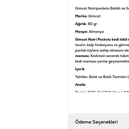
Gimcat Nutripockets Balıklı ve
Marka
: Gimcat
Ağırlık
: 60 gr
Menşei
: Almanya
Gimcat Nutri Pockets kedi ödül
taurin, kalp fonksiyonu ve görm
parlak tüylere sahip olmasını des
maması
; Kedinizin severek tüket
kedi maması yerine geçmemekte
İçerik
Tahıllar, Balık ve Balık Türevler
Analiz
Protein %30, Yağ %14, Ham Lif 
Katkı Maddeleri
Vitamin A 9.000 IU/kg, Vitamin
Ürün Filtreleri
Ödeme Seçenekleri
Barkod
:
4