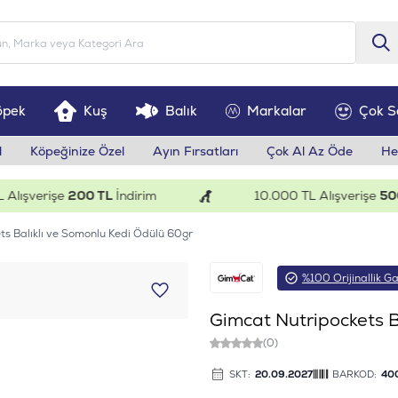
öpek
Kuş
Balık
Markalar
Çok S
l
Köpeğinize Özel
Ayın Fırsatları
Çok Al Az Öde
He
şverişe
200 TL
İndirim
10.000 TL Alışverişe
500 TL
ts Balıklı ve Somonlu Kedi Ödülü 60gr
%100 Orijinallik Ga
Gimcat Nutripockets B
(0)
SKT:
20.09.2027
BARKOD:
40