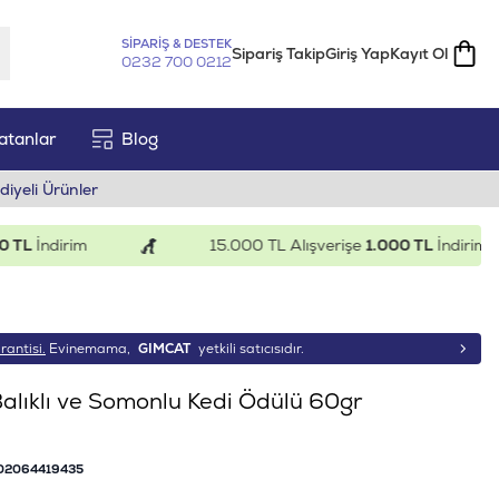
SİPARİŞ & DESTEK
Sipariş Takip
Giriş Yap
Kayıt Ol
0232 700 0212
atanlar
Blog
diyeli Ürünler
İndirim
15.000 TL Alışverişe
1.000 TL
İndirim
rantisi.
Evinemama,
GIMCAT
yetkili satıcısıdır.
alıklı ve Somonlu Kedi Ödülü 60gr
02064419435