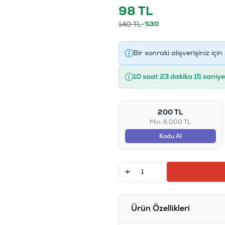
98
TL
140
TL
-%30
Bir sonraki alışverişiniz için
10 saat 23 dakika 14 saniye
200 TL
Min: 6.000 TL
Kodu Al
Ürün Özellikleri