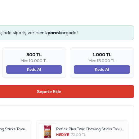
içinde sipariş verirseniz
yarın
kargoda!
500 TL
1.000 TL
Min: 10.000 TL
Min: 15.000 TL
Kodu Al
Kodu Al
Sepete Ekle
Reflex Plus Twix Chewing Sticks Tavuklu ve Biftekli Köpek Çiğneme Ödül Çubukları 80gr
Reflex Plus Twix Chewing Sticks Tavuklu ve Biftekli Köpek Çiğneme Ödül Çubukları 80gr
HEDİYE
73.00 TL