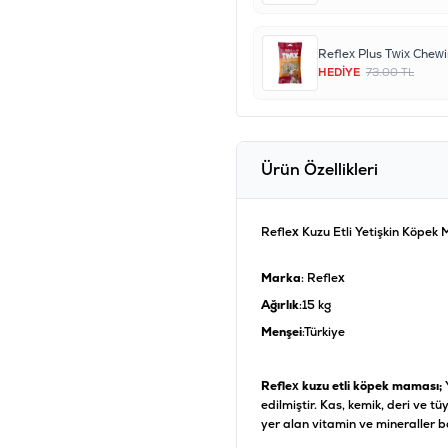
HEDİYE
73.00 TL
Ürün Özellikleri
Reflex Kuzu Etli Yetişkin Köpek
Marka
: Reflex
Ağırlık
:15 kg
Menşei
:Türkiye
Reflex kuzu etli köpek maması;
edilmiştir. Kas, kemik, deri ve tü
yer alan vitamin ve mineraller b