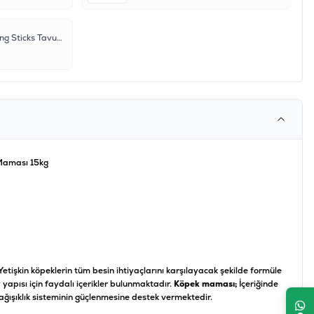
Reflex Plus Twix Chewing Sticks Tavuklu ve Biftekli Köpek Çiğneme Ödül Çubukları 80gr
 Maması 15kg
Yetişkin köpeklerin tüm besin ihtiyaçlarını karşılayacak şekilde formüle
y yapısı için faydalı içerikler bulunmaktadır.
Köpek maması;
İçeriğinde
ağışıklık sisteminin güçlenmesine destek vermektedir.