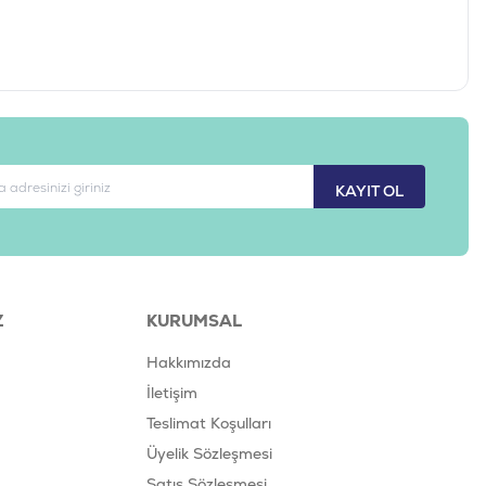
698995028707
FL-102
KAYIT OL
Z
KURUMSAL
Hakkımızda
İletişim
Teslimat Koşulları
Üyelik Sözleşmesi
Satış Sözleşmesi