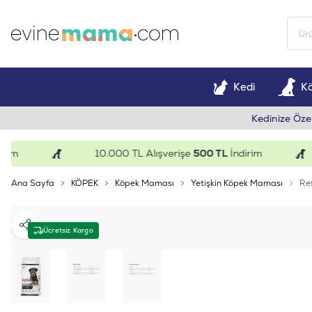
Kedi
K
Kedinize Öze
10.000 TL Alışverişe
500 TL
İndirim
Ana Sayfa
KÖPEK
Köpek Maması
Yetişkin Köpek Maması
Ref
Paylaş
Ücretsiz Kargo