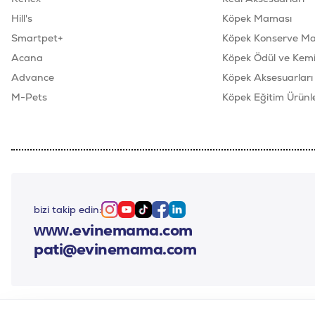
Hill's
Köpek Maması
Smartpet+
Köpek Konserve M
Acana
Köpek Ödül ve Kemik
Advance
Köpek Aksesuarları
M-Pets
Köpek Eğitim Ürünle
bizi takip edin:
Instagram
Youtube
Tiktok
Facebook
Linkedin
www.evinemama.com
pati@evinemama.com