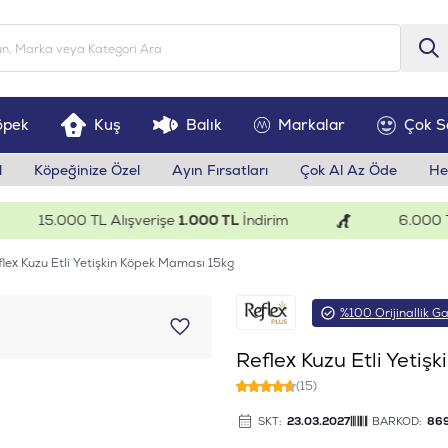
öpek
Kuş
Balık
Markalar
Çok S
l
Köpeğinize Özel
Ayın Fırsatları
Çok Al Az Öde
He
15.000 TL Alışverişe
1.000 TL
İndirim
6.000 TL Al
lex Kuzu Etli Yetişkin Köpek Maması 15kg
%100 Orijinallik Ga
Reflex Kuzu Etli Yeti
(15)
SKT:
23.03.2027
BARKOD:
86