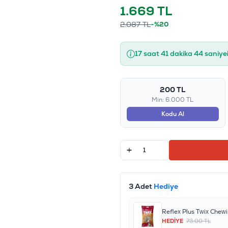
1.669
TL
2.087
TL
-%20
17 saat 41 dakika 43 saniye
200 TL
Min: 6.000 TL
Kodu Al
3 Adet
Hediye
HEDİYE
73.00 TL