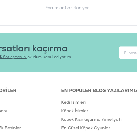
Yorumlar hazırlanıyor...
Barkod
:
8
Tedarikçi Ürün Kodu
:
R
rsatları kaçırma
K Sözleşmesi'ni
okudum, kabul ediyorum.
ORILER
EN POPÜLER BLOG YAZILARIMI
Kedi İsimleri
ası
Köpek İsimleri
Köpek Kısırlaştırma Ameliyatı
Ek Besinler
En Güzel Köpek Oyunları