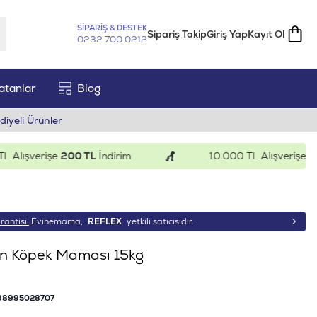
SİPARİŞ & DESTEK
Sipariş Takip
Giriş Yap
Kayıt Ol
0232 700 0212
atanlar
Blog
diyeli Ürünler
ışverişe
200 TL
İndirim
10.000 TL Alışverişe
500 T
rantisi.
Evinemama,
REFLEX
yetkili satıcısıdır.
şkin Köpek Maması 15kg
98995028707