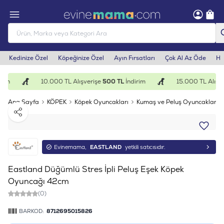
Kedinize Özel
Köpeğinize Özel
Ayın Fırsatları
Çok Al Az Öde
He
rim
10.000 TL Alışverişe
500 TL
İndirim
15.000 TL Alışve
Ana Sayfa
KÖPEK
Köpek Oyuncakları
Kumaş ve Peluş Oyuncaklar
Paylaş
Evinemama,
EASTLAND
yetkili satıcısıdır.
Eastland Düğümlü Stres İpli Peluş Eşek Köpek
Oyuncağı 42cm
(0)
BARKOD:
8712695015826