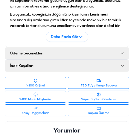
ırk köpeklerin kavrama gücüne uygun olan bu oyuncak, dostunuz
için tam bir
stres atma ve eğlence desteği
sunar.
Bu oyuncak, köpeğinizin düğümlü ip kısımlarını kemirmesi
sırasında diş aralarına giren lifler sayesinde mekanik bir temizlik
yaparak tartar oluşumunu engellemeye yardımcı olan doğal bir
diş sağlığı desteği
sağlar. Sevimli eşek figürünün sunduğu
Daha Fazla Gör
yumuşak peluş doku, oyun aralarında dostunuza konforlu bir
sarılma ve uyku arkadaşı
rolü üstlenir.
Eastland ipli peluş
oyuncak
, evde tek başına vakit geçiren köpeklerde can sıkıntısını
Ödeme Seçenekleri
gideren, enerjiyi sağlıklı bir şekilde boşaltmaya yardımcı olan ve
diş etlerini rahatlatan
kaliteli köpek aksesuarı
seçeneklerinden
biridir.
İade Koşulları
Ürün Özellikleri
Özellik
%100 Orijinal
Açıklama
750 TL'ye Kargo Bedava
Ürün Tipi
Düğümlü Stres İpli Peluş Oyuncak
%100 Mutlu Müşteriler
Süper Sağlam Gönderim
Boyut
42 cm (Uzunluk)
Kolay Değişim/İade
Kapıda Ödeme
Malzeme
Yumuşak Peluş Kumaş ve Dayanıklı Pamuk İp
Yorumlar