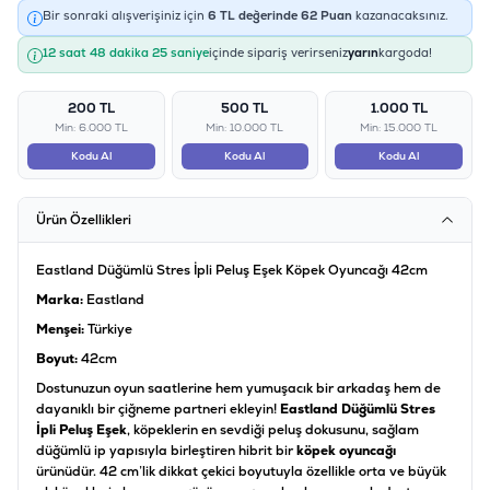
Bir sonraki alışverişiniz için
6
TL değerinde
62
Puan
kazanacaksınız.
12 saat 48 dakika 25 saniye
içinde sipariş verirseniz
yarın
kargoda!
200 TL
500 TL
1.000 TL
Min: 6.000 TL
Min: 10.000 TL
Min: 15.000 TL
Kodu Al
Kodu Al
Kodu Al
Ürün Özellikleri
Eastland Düğümlü Stres İpli Peluş Eşek Köpek Oyuncağı 42cm
Marka:
Eastland
Menşei:
Türkiye
Boyut:
42cm
Dostunuzun oyun saatlerine hem yumuşacık bir arkadaş hem de
dayanıklı bir çiğneme partneri ekleyin!
Eastland Düğümlü Stres
İpli Peluş Eşek
, köpeklerin en sevdiği peluş dokusunu, sağlam
düğümlü ip yapısıyla birleştiren hibrit bir
köpek oyuncağı
ürünüdür. 42 cm’lik dikkat çekici boyutuyla özellikle orta ve büyük