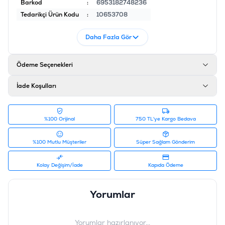
Barkod
:
6953182748236
Tedarikçi Ürün Kodu
:
10653708
Daha Fazla Gör
Ödeme Seçenekleri
İade Koşulları
%100 Orijinal
750 TL'ye Kargo Bedava
%100 Mutlu Müşteriler
Süper Sağlam Gönderim
Kolay Değişim/İade
Kapıda Ödeme
Yorumlar
Yorumlar hazırlanıyor...