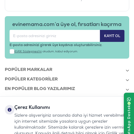
evinemama.com’a üye ol, fırsatları kaçırma
KAYIT OL
E-posta adresinizi girerek üye kaydınızı oluşturabilirsiniz.
KVKK Sözleşmesi'ni
okudum, kabul ediyorum.
POPÜLER MARKALAR
POPÜLER KATEGORILER
EN POPÜLER BLOG YAZILARIMIZ
EN SON BLOG YAZILARIMIZ
Çerez Kullanımı
KURUMSAL
Sizlere alışverişiniz sırasında daha iyi hizmet verebilmek
için internet sitemizde yasalara uygun çerezler
kullanılmaktadır. Sitemizde kalarak çerezlere izin vermiş
bizi takip edin:
olursunuz. Konuyla ilgili detaylı bilgi almak için Gizlilik ve
0232 7000 212