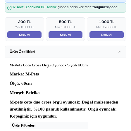
07 saat 32 dakika 08 saniye
içinde sipariş verirseniz
bugün
kargoda!
200 TL
500 TL
1.000 TL
Min: 6.000 TL
Min: 10.000 TL
Min: 15.000 TL
Kodu Al
Kodu Al
Kodu Al
Ürün Özellikleri
M-Pets Coto Cross Örgü Oyuncak Siyah 60cm
Marka
: M-Pets
Ölçü
: 60cm
Menşei:
Belçika
M-pets coto duo cross örgü oyuncak
; Doğal malzemeden
üretilmiştir. %100 pamuk kullanılmıştır.
Örgü oyuncak
;
Köpeğiniz için uygundur.
Ürün Filtreleri