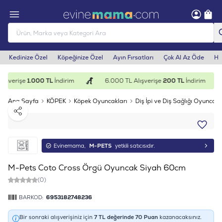
Kedinize Özel
Köpeğinize Özel
Ayın Fırsatları
Çok Al Az Öde
He
ışverişe
1.000 TL
İndirim
6.000 TL Alışverişe
200 TL
İndirim
Ana Sayfa
KÖPEK
Köpek Oyuncakları
Diş İpi ve Diş Sağlığı Oyuncakl
Paylaş
Evinemama,
M-PETS
yetkili satıcısıdır.
M-Pets Coto Cross Örgü Oyuncak Siyah 60cm
(0)
BARKOD:
6953182748236
Bir sonraki alışverişiniz için
7
TL değerinde
70
Puan
kazanacaksınız.