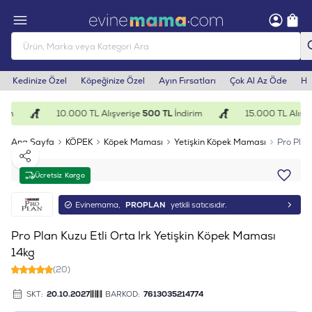
Kedinize Özel
Köpeğinize Özel
Ayın Fırsatları
Çok Al Az Öde
He
rim
10.000 TL Alışverişe
500 TL
İndirim
15.000 TL Alışve
Ana Sayfa
KÖPEK
Köpek Maması
Yetişkin Köpek Maması
Pro Plan
Paylaş
Ücretsiz Kargo
Evinemama,
PROPLAN
yetkili satıcısıdır.
Pro Plan Kuzu Etli Orta Irk Yetişkin Köpek Maması
14kg
(20)
SKT:
20.10.2027
BARKOD:
7613035214774