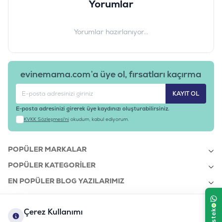
Irk / Giant
Yorumlar
Ürün Ağırlığı
:
12 KG ve Üzeri
Barkod
:
7613035214774
Yorumlar hazırlanıyor...
Tedarikçi Ürün
:
12375797
Kodu
Ürün Etiketleri
#proplan köpek maması
evinemama.com’a üye ol, fırsatları kaçırma
KAYIT OL
E-posta adresinizi girerek üye kaydınızı oluşturabilirsiniz.
KVKK Sözleşmesi'ni
okudum, kabul ediyorum.
POPÜLER MARKALAR
POPÜLER KATEGORILER
EN POPÜLER BLOG YAZILARIMIZ
EN SON BLOG YAZILARIMIZ
Çerez Kullanımı
KURUMSAL