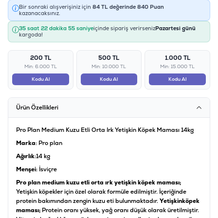
Bir sonraki alışverişiniz için
84
TL değerinde
840
Puan
kazanacaksınız.
35 saat 22 dakika 55 saniye
içinde sipariş verirseniz
Pazartesi günü
kargoda!
200 TL
500 TL
1.000 TL
Min: 6.000 TL
Min: 10.000 TL
Min: 15.000 TL
Kodu Al
Kodu Al
Kodu Al
Ürün Özellikleri
Pro Plan Medium Kuzu Etli Orta Irk Yetişkin Köpek Maması 14kg
Marka
: Pro plan
Ağırlık
:14 kg
Menşei
: İsviçre
Pro plan medium kuzu etli orta ırk yetişkin köpek maması;
Yetişkin köpekler için özel olarak formüle edilmiştir. İçeriğinde
protein bakımından zengin kuzu eti bulunmaktadır.
Yetişkin
köpek
maması;
Protein oranı yüksek, yağ oranı düşük olarak üretilmiştir.