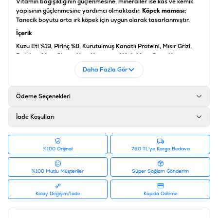
Vitamin bağışıklığının güçlenmesine, mineraller ise kas ve kemik
yapısının güçlenmesine yardımcı olmaktadır.
Köpek maması;
Tanecik boyutu orta ırk köpek için uygun olarak tasarlanmıştır.
İçerik
Kuzu Eti %19, Pirinç %8, Kurutulmuş Kanatlı Proteini, Mısır Grizi,
Buğday, Mısır Gluten Unu, Hayvansal Yağ, Mısır, Soya Unu,
Kurutulmuş Yumurta, Kurutulmuş Pancar Küspesi, Mineraller,
Daha Fazla Gör
Balık Yağı, Maya, Sakatat
Analiz
Ödeme Seçenekleri
Protein %26, Yağ İçeriği %16, İnorganik Madde %7.5, Ham Selüloz
%2.5
İade Koşulları
Katkı Maddeleri
Vitamin A 30000 IU/kg, Vitamin D3 975 IU/kg, Vitamin E 550
mg/kg,Vitamin C 140 mg/kg, Demir Sülfat Monohidrat 260
%100 Orijinal
750 TL'ye Kargo Bedava
mg/kg, Kalsiyum İyodat 3.4 mg/kg, Bakır Sülfat Pentahidrat 53
mg/kg,Mangan Sülfat Monohidrat 120 mg/kg,Çinko Sülfat
%100 Mutlu Müşteriler
Süper Sağlam Gönderim
Monohidrat 450 mg/kg, Sodyum Selenit 0.31
Ürün Filtreleri
Kolay Değişim/İade
Kapıda Ödeme
İçerik
:
Kuzu Etli
Orta Irk / Medium, Büyük Irk / Maxi, İri
Irk Boyutu
: