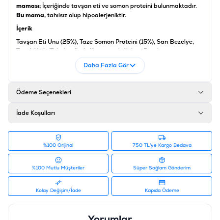
maması;
İçeriğinde tavşan eti ve somon proteini bulunmaktadır.
Bu mama,
tahılsız olup hipoalerjeniktir.
İçerik
Tavşan Eti Unu (25%), Taze Somon Proteini (15%), Sarı Bezelye,
Tavuk Yağı (Tokoferollerle Korunmus), Nohut, Bambu
Lignoselülözü, Keten Tohumu (%4), Somon Yağı (%2), Psiliyum
Daha Fazla Gör
Kabuğu Ve Tohumu (1%), Karabuğday, Kurutulmus Elma, Bira
Mayası, Alg (%0,5 Ascophyllumnodosum), Sodyum Klorür,
Hidrolize Deniz Kabuklusu (Glukozamin Kaynağı, 260 Mg/kg),
Ödeme Seçenekleri
Yaban Mersini (230 Mg/kg, Polifenol Kaynağı 70Mg/kg &
Flavonoidler 30Mg/kg), Kıkırdak Özü (Kondroitin Kaynagı, 160
İade Koşulları
Mg/kg), Mannanoligosakkaritler (150 Mg/kg), Şifalı Otlar Ve
Meyveler (Biberiye, Turunçgil, Karanfil, Zerdeçal, 150Mg/kg),
Frukto-Oligosakkaritler (100 Mg/kg), Yucca Schidigera
(100Mg/kg), İnulin (90Mg/kg), Devedikeni (75Mg/kg), Yalancı İğde
%100 Orijinal
750 TL'ye Kargo Bedava
(75 Mg/kg), Alman Papatyası (30 Mg/kg), Karanfil (30Mg/kg),
Adaçayı (25Mg/kg)
%100 Mutlu Müşteriler
Süper Sağlam Gönderim
Ürün Filtreleri
İçerik
:
Balıklı, Somonlu, Tavşan Etli
Kolay Değişim/İade
Kapıda Ödeme
Irk Boyutu
:
Küçük Irk / Mini, Orta Irk / Medium
Ürün Ağırlığı
:
1.5-2,5 KG
Yorumlar