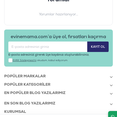
Barkod
:
8595602521067
Tedarikçi Ürün Kodu
:
B70785
Yorumlar hazırlanıyor...
evinemama.com’a üye ol, fırsatları kaçırma
KAYIT OL
E-posta adresinizi girerek üye kaydınızı oluşturabilirsiniz.
KVKK Sözleşmesi'ni
okudum, kabul ediyorum.
POPÜLER MARKALAR
POPÜLER KATEGORILER
EN POPÜLER BLOG YAZILARIMIZ
EN SON BLOG YAZILARIMIZ
KURUMSAL