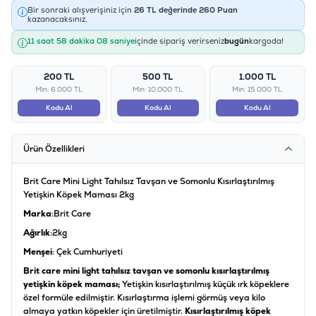
Bir sonraki alışverişiniz için
26
TL değerinde
260
Puan
kazanacaksınız.
11 saat 58 dakika 08 saniye
içinde sipariş verirseniz
bugün
kargoda!
200 TL
500 TL
1.000 TL
Min: 6.000 TL
Min: 10.000 TL
Min: 15.000 TL
Kodu Al
Kodu Al
Kodu Al
Ürün Özellikleri
Brit Care Mini Light Tahılsız Tavşan ve Somonlu Kısırlaştırılmış
Yetişkin Köpek Maması 2kg
Marka
:Brit Care
Ağırlık
:2kg
Menşei
: Çek Cumhuriyeti
Brit care mini light tahılsız tavşan ve somonlu kısırlaştırılmış
yetişkin köpek maması;
Yetişkin kısırlaştırılmış küçük ırk köpeklere
özel formüle edilmiştir. Kısırlaştırma işlemi görmüş veya kilo
almaya yatkın köpekler için üretilmiştir.
Kısırlaştırılmış köpek