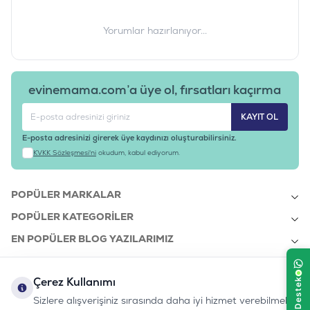
Metiyonin (%)
0.67
Yorumlar hazırlanıyor...
Metiyonin + Sistein (%)
1.17
Triptofan (%)
0.23
evinemama.com’a üye ol, fırsatları kaçırma
MİNERALLER
Kalsiyum (%)
KAYIT OL
0.82
Fosfor (%)
E-posta adresinizi girerek üye kaydınızı oluşturabilirsiniz.
0.61
KVKK Sözleşmesi'ni
okudum, kabul ediyorum.
Sodyum (%)
0.3
Klorür (%)
POPÜLER MARKALAR
0.67
Potasyum (%)
POPÜLER KATEGORILER
0.7
Magnezyum (%)
EN POPÜLER BLOG YAZILARIMIZ
0.13
Bakır (mg/kg)
EN SON BLOG YAZILARIMIZ
15
Çerez Kullanımı
KURUMSAL
Demir (mg/kg)
Sizlere alışverişiniz sırasında daha iyi hizmet verebilmek
137