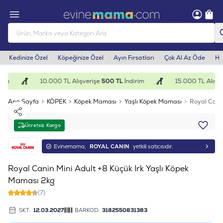
Kedinize Özel
Köpeğinize Özel
Ayın Fırsatları
Çok Al Az Öde
He
im
10.000 TL Alışverişe
500 TL
İndirim
15.000 TL Alışve
Ana Sayfa
KÖPEK
Köpek Maması
Yaşlı Köpek Maması
Royal Canin
Paylaş
Ücretsiz Kargo
Evinemama,
ROYAL CANIN
yetkili satıcısıdır.
Royal Canin Mini Adult +8 Küçük Irk Yaşlı Köpek
Maması 2kg
(7)
SKT:
12.03.2027
BARKOD:
3182550831383