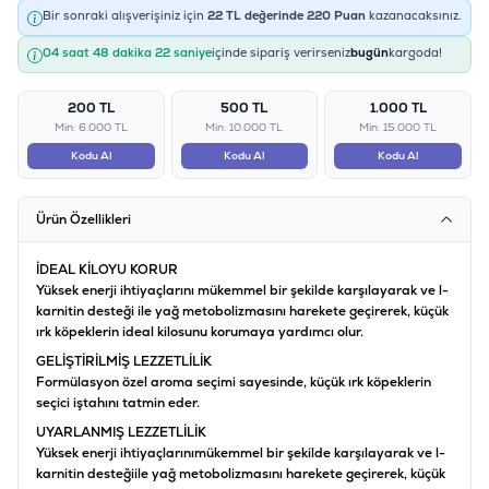
Bir sonraki alışverişiniz için
22
TL değerinde
220
Puan
kazanacaksınız.
04 saat 48 dakika 21 saniye
içinde sipariş verirseniz
bugün
kargoda!
200 TL
500 TL
1.000 TL
Min: 6.000 TL
Min: 10.000 TL
Min: 15.000 TL
Kodu Al
Kodu Al
Kodu Al
Ürün Özellikleri
İDEAL KİLOYU KORUR
Yüksek enerji ihtiyaçlarını mükemmel bir şekilde karşılayarak ve l-
karnitin desteği ile yağ metobolizmasını harekete geçirerek, küçük
ırk köpeklerin ideal kilosunu korumaya yardımcı olur.
GELİŞTİRİLMİŞ LEZZETLİLİK
Formülasyon özel aroma seçimi sayesinde, küçük ırk köpeklerin
seçici iştahını tatmin eder.
UYARLANMIŞ LEZZETLİLİK
Yüksek enerji ihtiyaçlarınımükemmel bir şekilde karşılayarak ve l-
karnitin desteğiile yağ metobolizmasını harekete geçirerek, küçük