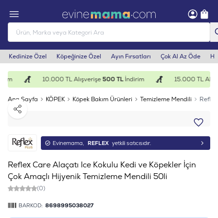
Kedinize Özel
Köpeğinize Özel
Ayın Fırsatları
Çok Al Az Öde
He
irim
10.000 TL Alışverişe
500 TL
İndirim
15.000 TL Alışv
Ana Sayfa
KÖPEK
Köpek Bakım Ürünleri
Temizleme Mendili
Reflex
Paylaş
Evinemama,
REFLEX
yetkili satıcısıdır.
Reflex Care Alaçatı Ice Kokulu Kedi ve Köpekler İçin
Çok Amaçlı Hijyenik Temizleme Mendili 50li
(0)
BARKOD:
8698995038027