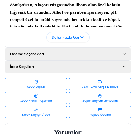
dönüştüren, Alaçatı rüzgarından ilham alan özel kokulu
hijyenik bir üründür. Alkol ve paraben içermeyen, pH
dengeli özel formülü sayesinde her ırktan
kedi
ve
köpek
için güvenle kullanılabilir. Pati, kulak, burun ve genel tüy
temizliğinde etkili olan bu mendiller, kiri nazikçe
Daha Fazla Gör
arındırırken kötü kokuları hapseder ve geriye kalıcı bir
ferahlık bırakır. Petek dokulu yumuşak yüzeyi, hassas cildi
Ödeme Seçenekleri
tahriş etmeden derinlemesine hijyen sağlar. Yürüyüş
sonrası veya banyo yapılamayan durumlarda kurtarıcı
İade Koşulları
olan bu ürün, pratik ve etkili bir
temizleme mendili
arayanlar için idealdir. Ambalajındaki kapak sistemi
sayesinde 50 adet mendilin tamamı, son kullanımına
%100 Orijinal
750 TL'ye Kargo Bedava
kadar nemini ve tazeliğini korur.
%100 Mutlu Müşteriler
Süper Sağlam Gönderim
Ürün Filtreleri
Barkod
:
8698995038027
Kolay Değişim/İade
Kapıda Ödeme
Tedarikçi Ürün Kodu
:
RFC-009
Yorumlar