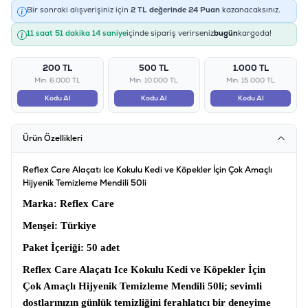
Bir sonraki alışverişiniz için
2
TL değerinde
24
Puan
kazanacaksınız.
11 saat 51 dakika 14 saniye
içinde sipariş verirseniz
bugün
kargoda!
200 TL
500 TL
1.000 TL
Min: 6.000 TL
Min: 10.000 TL
Min: 15.000 TL
Kodu Al
Kodu Al
Kodu Al
Ürün Özellikleri
Reflex Care Alaçatı Ice Kokulu Kedi ve Köpekler İçin Çok Amaçlı
Hijyenik Temizleme Mendili 50li
Marka
: Reflex Care
Menşei:
Türkiye
Paket İçeriği:
50 adet
Reflex Care Alaçatı Ice Kokulu Kedi ve Köpekler İçin
Çok Amaçlı Hijyenik Temizleme Mendili 50li
; sevimli
dostlarınızın günlük temizliğini ferahlatıcı bir deneyime