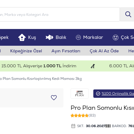
öpek
Kuş
Balık
Markalar
Çok S
l
Köpeğinize Özel
Ayın Fırsatları
Çok Al Az Öde
He
00 TL Alışverişe
1.000 TL
İndirim
6.000 TL Alışver
o Plan Somonlu Kısırlaştırılmış Kedi Maması 3kg
%100 Orijinallik Ga
Pro Plan Somonlu Kısı
(83)
SKT:
30.06.2027
BARKOD:
76