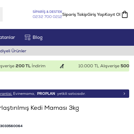
SİPARİŞ & DESTEK
Sipariş Takip
Giriş Yap
Kayıt Ol
0232 700 0212
atanlar
Blog
diyeli Ürünler
işe
200 TL
İndirim
10.000 TL Alışverişe
500 TL
İndi
rantisi.
Evinemama,
PROPLAN
yetkili satıcısıdır.
rlaştırılmış Kedi Maması 3kg
13033560064