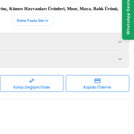
irinç, Kümes Hayvanları Ürünleri, Mısır, Maya, Balık Ürünü,
lüloz, Buğday Glüteni, Bütün Yumurta, Maya, Karışık
Daha Fazla Gör
vansal Yağ, Potasyum Klorür, Kolin Klorür, l-Lizin, DL-
neraller, Çinko Sülfat, Selenyum, Beta Karoten, Doğal
ar, Orto Fosforik Asit, Vitamin A Takviyesi, Vitamin D3
esi, Vitamin C Takviyesi, Tuz
m Yağ 9,5-14,5 En Az - En Çok, Ham Selüloz 6,5 En Çok,
n Çok, HCIde Çözünmeyen Kül 0,27 En Çok, Linoleik Asit
,1, Bakır Sülfat 22 mg/kg, Taurin 1500 mg/kg En Az
Kolay Değişim/İade
Kapıda Ödeme
alıklı, Somonlu
613033560064
3919373