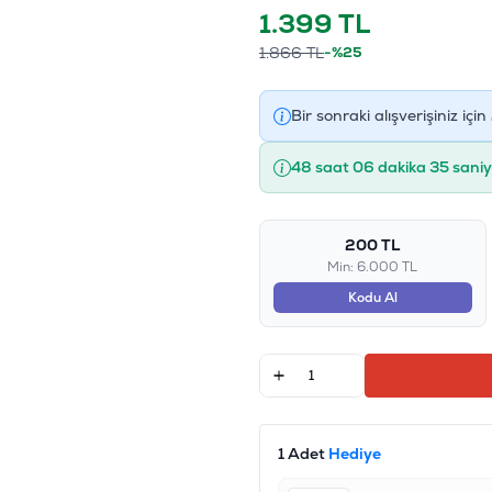
1.399
TL
1.866
TL
-%25
Bir sonraki alışverişiniz için
48 saat 06 dakika 35 sani
200 TL
Min: 6.000 TL
Kodu Al
1 Adet
Hediye