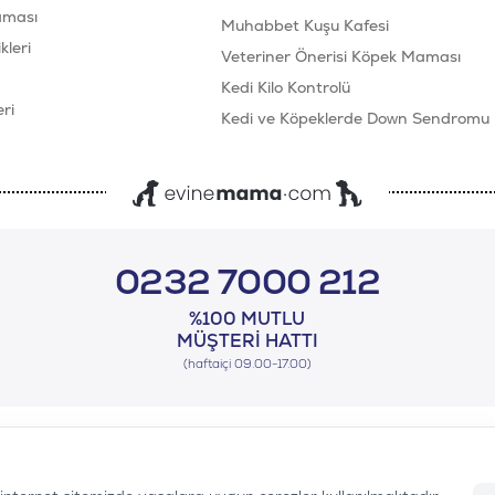
aması
Muhabbet Kuşu Kafesi
leri
Veteriner Önerisi Köpek Maması
Kedi Kilo Kontrolü
ri
Kedi ve Köpeklerde Down Sendromu
0232 7000 212
%100 MUTLU
MÜŞTERI HATTI
(haftaiçi 09.00-17.00)