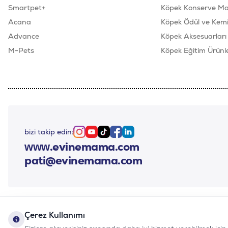
Smartpet+
Köpek Konserve M
Acana
Köpek Ödül ve Kemik
Advance
Köpek Aksesuarları
M-Pets
Köpek Eğitim Ürünle
bizi takip edin:
Instagram
Youtube
Tiktok
Facebook
Linkedin
www.evinemama.com
pati@evinemama.com
Çerez Kullanımı