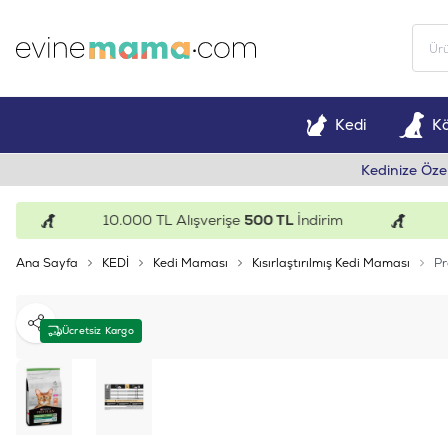
Kedi
K
Kedinize Öze
10.000 TL Alışverişe
500 TL
İndirim
15.0
Ana Sayfa
KEDİ
Kedi Maması
Kısırlaştırılmış Kedi Maması
Pr
Paylaş
Ücretsiz Kargo