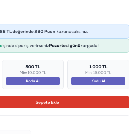
28
TL değerinde
280
Puan
kazanacaksınız.
ye
içinde sipariş verirseniz
Pazartesi günü
kargoda!
500 TL
1.000 TL
Min: 10.000 TL
Min: 15.000 TL
Kodu Al
Kodu Al
Sepete Ekle