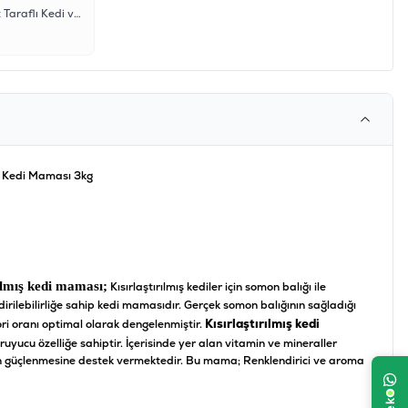
Ferplast Gro 5798 Çift Taraflı Kedi ve Köpek Tüy Fırçası S
ış Kedi Maması 3kg
ılmış kedi maması;
Kısırlaştırılmış kediler için somon balığı ile
dirilebilirliğe sahip kedi mamasıdır. Gerçek somon balığının sağladığı
Kısırlaştırılmış kedi
lori oranı optimal olarak dengelenmiştir.
oruyucu özelliğe sahiptir. İçerisinde yer alan vitamin ve mineraller
nın güçlenmesine destek vermektedir. Bu mama; Renklendirici ve aroma