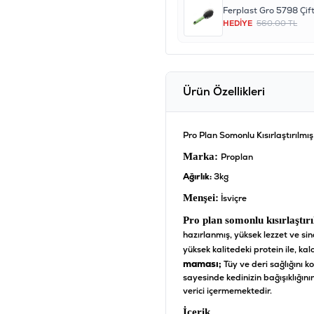
HEDİYE
560.00 TL
Ürün Özellikleri
Pro Plan Somonlu Kısırlaştırılm
Marka:
Proplan
Ağırlık:
3kg
Menşei:
İsviçre
Pro plan somonlu kısırlaştır
hazırlanmış, yüksek lezzet ve sin
yüksek kalitedeki protein ile, ka
maması;
Tüy ve deri sağlığını k
sayesinde kedinizin bağışıklığı
verici içermemektedir.
İçerik