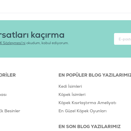
rsatları kaçırma
K Sözleşmesi'ni
okudum, kabul ediyorum.
ORILER
EN POPÜLER BLOG YAZILARIMI
Kedi İsimleri
ası
Köpek İsimleri
Köpek Kısırlaştırma Ameliyatı
Ek Besinler
En Güzel Köpek Oyunları
EN SON BLOG YAZILARIMIZ