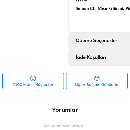
Somon Eti, Mısır Glüteni, P
Ton Balığı Eti, Sakatat, Se
Tokoferollerle Korunmuş Hay
Metionin, Sodyum Klorür, Mi
Tokoferolce Zengin Ekstratl
Ödeme Seçenekleri
Takviyesi, Vitamin E Takviy
Analiz
İade Koşulları
Ham Protein 37,8 En Az, Ha
Ham Kül 9,5 En Çok, Su 9 E
1,8, Kalsiyum 1,3, Fosfor 1
%100 Mutlu Müşteriler
Süper Sağlam Gönderim
Ürün Filtreleri
İçerik
:
B
Yorumlar
Barkod
:
7
Tedarikçi Ürün Kodu
:
1
Yorumlar hazırlanıyor...