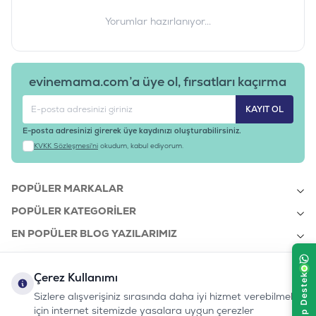
Yorumlar hazırlanıyor...
evinemama.com’a üye ol, fırsatları kaçırma
KAYIT OL
E-posta adresinizi girerek üye kaydınızı oluşturabilirsiniz.
KVKK Sözleşmesi'ni
okudum, kabul ediyorum.
POPÜLER MARKALAR
POPÜLER KATEGORILER
EN POPÜLER BLOG YAZILARIMIZ
EN SON BLOG YAZILARIMIZ
Çerez Kullanımı
KURUMSAL
Sizlere alışverişiniz sırasında daha iyi hizmet verebilmek
için internet sitemizde yasalara uygun çerezler