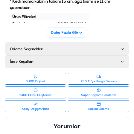
* Kedi mama kabının tabanı 15 cm, ağız kısmı ise 11 cm
çapındadır.
Ürün Filtreleri
Barkod
:
5415245012100
Tedarikçi Ürün Kodu
:
240-1030086
Daha Fazla Gör
Ödeme Seçenekleri
İade Koşulları
%100 Orijinal
750 TL'ye Kargo Bedava
%100 Mutlu Müşteriler
Süper Sağlam Gönderim
Kolay Değişim/İade
Kapıda Ödeme
Yorumlar