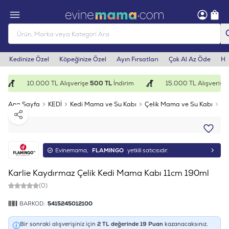
Kedinize Özel
Köpeğinize Özel
Ayın Fırsatları
Çok Al Az Öde
He
10.000 TL Alışverişe
500 TL
İndirim
15.000 TL Alışverişe
1
Ana Sayfa
KEDİ
Kedi Mama ve Su Kabı
Çelik Mama ve Su Kabı
Ka
Paylaş
Evinemama,
FLAMINGO
yetkili satıcısıdır.
Karlie Kaydırmaz Çelik Kedi Mama Kabı 11cm 190ml
(0)
BARKOD:
5415245012100
Bir sonraki alışverişiniz için
2
TL değerinde
19
Puan
kazanacaksınız.