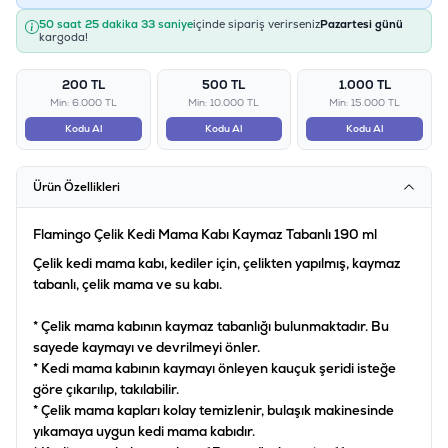
50 saat 25 dakika 33 saniye
içinde sipariş verirseniz
Pazartesi günü
kargoda!
200 TL
500 TL
1.000 TL
Min: 6.000 TL
Min: 10.000 TL
Min: 15.000 TL
Kodu Al
Kodu Al
Kodu Al
Ürün Özellikleri
Flamingo Çelik Kedi Mama Kabı Kaymaz Tabanlı 190 ml
Çelik kedi mama kabı, kediler için, çelikten yapılmış, kaymaz
tabanlı, çelik mama ve su kabı.
* Çelik mama kabının kaymaz tabanlığı bulunmaktadır. Bu
sayede kaymayı ve devrilmeyi önler.
* Kedi mama kabının kaymayı önleyen kauçuk şeridi isteğe
göre çıkarılıp, takılabilir.
* Çelik mama kapları kolay temizlenir, bulaşık makinesinde
yıkamaya uygun kedi mama kabıdır.