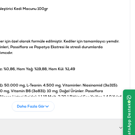
leştirici Kedi Macunu 100gr
er için özel olarak formüle edilmiştir. Kediler için tamamlayıcı yemdir.
inleri, Passiflora ve Papatya Ekstresi ile stresli durumlarda
ımcıdır.
z: %0,86, Ham Yağ: %19,88, Ham Kül: %1,49
41): 50.000 mg, L-Teanin: 4.500 mg. Vitaminler: Niasinamid (3a315):
 mg, Vitamin B6 (3a831): 10 mg. Doğal Ürünler: Passiflora
leşen Listesi (kg’da): 1.1.18 Malt, 2.20.1 Bitkisel Sıvı Yağlar, 1.4.9 Yulaf
itaminler, Koruyucular, 13.1.7 Bitkilerin İşlenmiş Ürünleri (Papatya
Daha Fazla Gör
er
şık 4 cm) doğrudan tüpten veya mamalarına eklenerek kullanılır. Gerekli
iki kez kullanılabilir. Oda sıcaklığında veriniz. Kedinizin su kabında