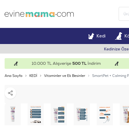
Kedi
K
Kedinize Öze
10.000 TL Alışverişe
500 TL
İndirim
15
Ana Sayfa
KEDİ
Vitaminler ve Ek Besinler
SmartPet + Calming Pa
Paylaş