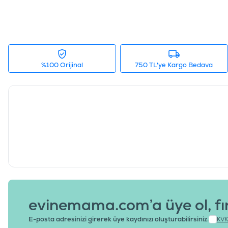
%100 Orijinal
750 TL'ye Kargo Bedava
evinemama.com’a üye ol, fı
E-posta adresinizi girerek üye kaydınızı oluşturabilirsiniz.
KVK