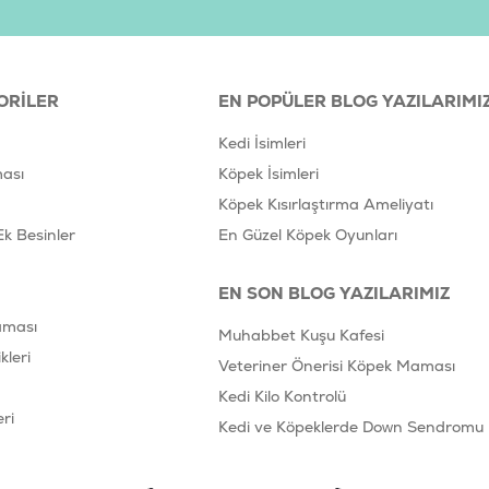
ORILER
EN POPÜLER BLOG YAZILARIMI
Kedi İsimleri
ası
Köpek İsimleri
Köpek Kısırlaştırma Ameliyatı
Ek Besinler
En Güzel Köpek Oyunları
EN SON BLOG YAZILARIMIZ
aması
Muhabbet Kuşu Kafesi
leri
Veteriner Önerisi Köpek Maması
Kedi Kilo Kontrolü
ri
Kedi ve Köpeklerde Down Sendromu