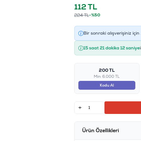
112
TL
224
TL
-%50
Bir sonraki alışverişiniz için
15 saat 21 dakika 12 saniye
200 TL
Min: 6.000 TL
Kodu Al
Ürün Özellikleri