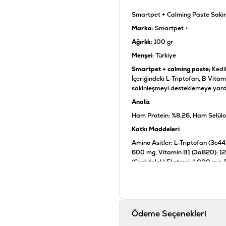
Smartpet + Calming Paste Sakin
Marka
: Smartpet +
Ağırlık
: 100 gr
Menşei
: Türkiye
Smartpet + calming paste;
Kedil
İçeriğindeki L-Triptofan, B Vitam
sakinleşmeyi desteklemeye yard
Analiz
Ham Protein: %8,26, Ham Selülo
Katkı Maddeleri
Amino Asitler: L-Triptofan (3c4
600 mg, Vitamin B1 (3a820): 120
(Çarkıfelek) Ekstresi: 1.000 mg. Bi
Unu, Pürifiye Su, Aminoasitler, V
Ekstrakt): 1.100 mg, Doğal Ürünl
Kullanım Şekli
Kediler için günde 2 gr. (=yakla
Ödeme Seçenekleri
durumlarda 12 saat ara ile günde 