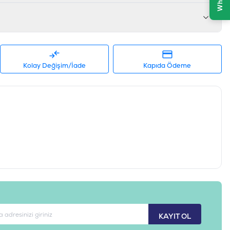
z. Uyarılar: Sadece kediler için kullanılır. 12 haftalıktan büyük
 Çocukların ve hayvanların ulaşamayacakları yerlerde muhafaza
deki herhangi bir bileşene alerjisi varsa kullanmayın. Hamile
anıtlanmamıştır. Depolama: Direkt güneş ışığı almayan serin, nemsiz
n açıldıktan sonra serin yerde saklanmalı. En Uygun Kullanım: Üretim
Açıldıktan sonra 2 ay içinde tüketilmesi tavsiye edilir.
Kolay Değişim/İade
Kapıda Ödeme
683190714067
MRT-PST-0010
KAYIT OL