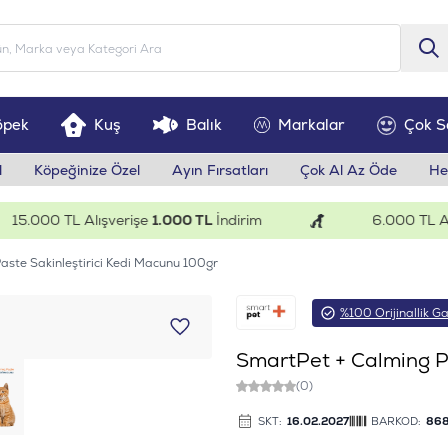
öpek
Kuş
Balık
Markalar
Çok S
l
Köpeğinize Özel
Ayın Fırsatları
Çok Al Az Öde
He
.000 TL Alışverişe
1.000 TL
İndirim
6.000 TL Alışve
ste Sakinleştirici Kedi Macunu 100gr
%100 Orijinallik Ga
SmartPet + Calming Pa
(0)
SKT:
16.02.2027
BARKOD:
868