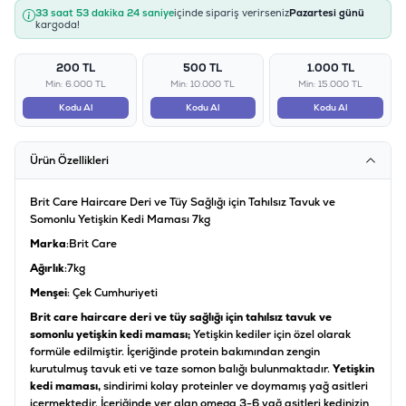
33 saat 53 dakika 24 saniye
içinde sipariş verirseniz
Pazartesi günü
kargoda!
200 TL
500 TL
1.000 TL
Min: 6.000 TL
Min: 10.000 TL
Min: 15.000 TL
Kodu Al
Kodu Al
Kodu Al
Ürün Özellikleri
Brit Care Haircare Deri ve Tüy Sağlığı için Tahılsız Tavuk ve
Somonlu Yetişkin Kedi Maması 7kg
Marka
:Brit Care
Ağırlık
:7kg
Menşei
: Çek Cumhuriyeti
Brit care haircare deri ve tüy sağlığı için tahılsız tavuk ve
somonlu yetişkin kedi maması;
Yetişkin kediler için özel olarak
formüle edilmiştir. İçeriğinde protein bakımından zengin
kurutulmuş tavuk eti ve taze somon balığı bulunmaktadır.
Yetişkin
kedi maması,
sindirimi kolay proteinler ve doymamış yağ asitleri
içermektedir. İçeriğinde yer alan omega 3-6 yağ asitleri kedinizin