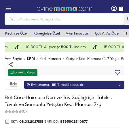
Kedinize Özel
Köpeğinize Özel
Ayın Fırsatları
Çok Al Az Öde
He
irim
10.000 TL Alışverişe
500 TL
İndirim
15.000 TL Alışv
Ana Sayfa
KEDİ
Kedi Maması
Yetişkin Kedi Maması / 1-7 Yaş
Brit
Paylaş
Ücretsiz Kargo
Evinemama,
BRIT
yetkili satıcısıdır.
Brit Care Haircare Deri ve Tüy Sağlığı için Tahılsız
Tavuk ve Somonlu Yetişkin Kedi Maması 7kg
(0)
SKT:
08.03.2027
BARKOD:
8595602540877