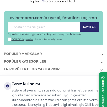
Toplam
3
ürün bulunmaktadır.
evinemama.com’a üye ol, fırsatları kaçırma
KAYIT OL
E-posta adresinizi girerek üye kaydınızı oluşturabilirsiniz.
KVKK Sözleşmesi'ni
okudum, kabul ediyorum.
POPÜLER MARKALAR
POPÜLER KATEGORILER
EN POPÜLER BLOG YAZILARIMIZ
EN SON BLOG YAZILARIMIZ
Çerez Kullanımı
KURUMSAL
Sizlere alışverişiniz sırasında daha iyi hizmet verebilmek
için internet sitemizde yasalara uygun çerezler
kullanılmaktadır. Sitemizde kalarak çerezlere izin vermiş
bizi takip edin:
olursunuz. Konuyla ilgili detaylı bilgi almak için Gizlilik ve
0232 7000 212