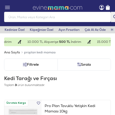
Kedinize Özel
Köpeğinize Özel
Ayın Fırsatları
Çok Al Az Öde
He
İndirim
10.000 TL Alışverişe
500 TL
İndirim
15.000 TL Al
Ana Sayfa
proplan kedi maması
Filtrele
Sırala
Kedi Tarağı ve Fırçası
Toplam
3
ürün bulunmaktadır.
Ücretsiz Kargo
Pro Plan Tavuklu Yetişkin Kedi
Maması 10kg