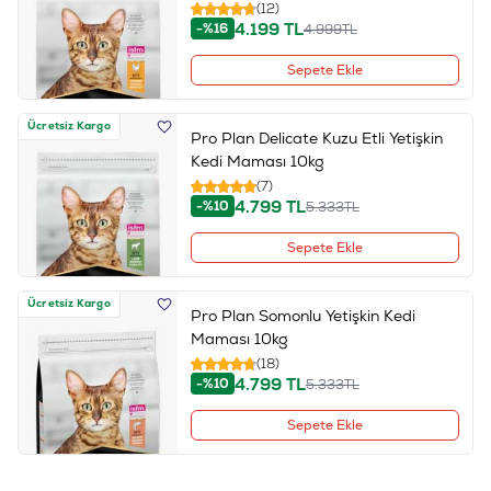
(12)
4.199
TL
-%16
4.999
TL
Sepete Ekle
Ücretsiz Kargo
Pro Plan Delicate Kuzu Etli Yetişkin
Kedi Maması 10kg
(7)
4.799
TL
-%10
5.333
TL
Sepete Ekle
Ücretsiz Kargo
Pro Plan Somonlu Yetişkin Kedi
Maması 10kg
(18)
4.799
TL
-%10
5.333
TL
Sepete Ekle