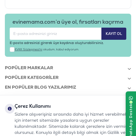
evinemama.com’a üye ol, fırsatları kaçırma
KAYIT OL
E-posta adresinizi girerek üye kaydınızı oluşturabilirsiniz.
KVKK Sözleşmesi'ni
okudum, kabul ediyorum.
POPÜLER MARKALAR
POPÜLER KATEGORILER
EN POPÜLER BLOG YAZILARIMIZ
EN SON BLOG YAZILARIMIZ
Çerez Kullanımı
KURUMSAL
Sizlere alışverişiniz sırasında daha iyi hizmet verebilmek
için internet sitemizde yasalara uygun çerezler
kullanılmaktadır. Sitemizde kalarak çerezlere izin vermiş
bizi takip edin:
olursunuz. Konuyla ilgili detaylı bilgi almak için Gizlilik ve
0232 7000 212