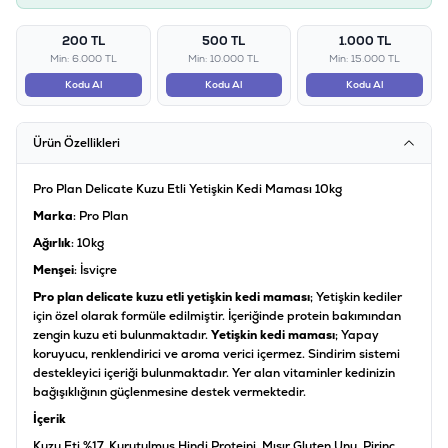
200 TL
500 TL
1.000 TL
Min: 6.000 TL
Min: 10.000 TL
Min: 15.000 TL
Kodu Al
Kodu Al
Kodu Al
Ürün Özellikleri
Pro Plan Delicate Kuzu Etli Yetişkin Kedi Maması 10kg
Marka
: Pro Plan
Ağırlık
: 10kg
Menşei
: İsviçre
Pro plan delicate kuzu etli yetişkin kedi maması
; Yetişkin kediler
için özel olarak formüle edilmiştir. İçeriğinde protein bakımından
zengin kuzu eti bulunmaktadır.
Yetişkin kedi maması
; Yapay
koruyucu, renklendirici ve aroma verici içermez. Sindirim sistemi
destekleyici içeriği bulunmaktadır. Yer alan vitaminler kedinizin
bağışıklığının güçlenmesine destek vermektedir.
İçerik
Kuzu Eti %17, Kurutulmuş Hindi Proteini, Mısır Gluten Unu, Pirinç,