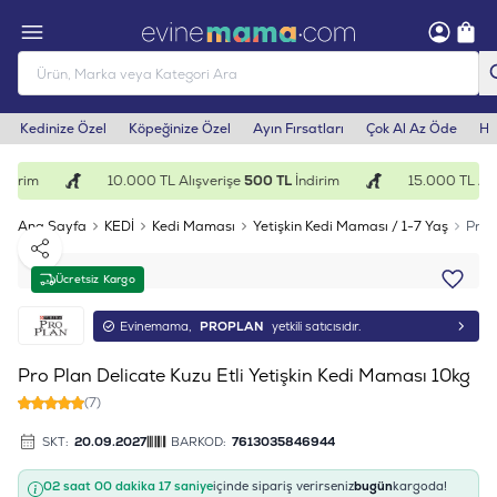
Kedinize Özel
Köpeğinize Özel
Ayın Fırsatları
Çok Al Az Öde
He
dirim
10.000 TL Alışverişe
500 TL
İndirim
15.000 TL Alış
Ana Sayfa
KEDİ
Kedi Maması
Yetişkin Kedi Maması / 1-7 Yaş
Pro 
Paylaş
Ücretsiz Kargo
Evinemama,
PROPLAN
yetkili satıcısıdır.
Pro Plan Delicate Kuzu Etli Yetişkin Kedi Maması 10kg
(7)
SKT:
20.09.2027
BARKOD:
7613035846944
02 saat 00 dakika 17 saniye
içinde sipariş verirseniz
bugün
kargoda!