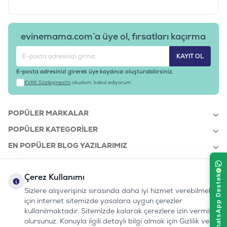
evinemama.com’a üye ol, fırsatları kaçırma
KAYIT OL
E-posta adresinizi girerek üye kaydınızı oluşturabilirsiniz.
KVKK Sözleşmesi'ni
okudum, kabul ediyorum.
POPÜLER MARKALAR
POPÜLER KATEGORILER
EN POPÜLER BLOG YAZILARIMIZ
EN SON BLOG YAZILARIMIZ
Çerez Kullanımı
KURUMSAL
Sizlere alışverişiniz sırasında daha iyi hizmet verebilmek
için internet sitemizde yasalara uygun çerezler
kullanılmaktadır. Sitemizde kalarak çerezlere izin vermiş
bizi takip edin:
olursunuz. Konuyla ilgili detaylı bilgi almak için Gizlilik ve
0232 7000 212