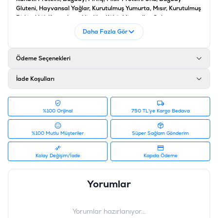
Gluteni, Hayvansal Yağlar, Kurutulmuş Yumurta, Mısır, Kurutulmuş
Bitkisel Lif, Kurutulmuş Hindiba Kökü, Mineraller, Sakatat,
Mayalar, Balık Yağı
Daha Fazla Gör
Analiz
Ham Protein %36, Ham Yağ %16, Arjimin %2,3, Ham Selüloz %2,5,
Ödeme Seçenekleri
Ham Kül %7,5, Omega-3 Yağ Asitleri %0,7
Katkı Maddeleri
İade Koşulları
Vitamin A 37000 IU/kg, Vitamin D3 1200 IU/kg, Vitamin E 670
mg/kg, Vitamin C 160 IU/kg, Demir Sülfat Monohidrat 120 IU/kg,
Kalsiyum İyodat Anhidre 1,8 IU/kg, Bakır Sülfat Pentahidrat 12
%100 Orijinal
750 TL'ye Kargo Bedava
IU/kg, Mangan 44 mg/kg, Çinko 110 IU/kg, Sodyum Selenit 0,13
mg/kg, Antioksidanlar
%100 Mutlu Müşteriler
Süper Sağlam Gönderim
Ürün Filtreleri
İçerik
:
Balıklı, Somonlu
Kolay Değişim/İade
Kapıda Ödeme
Barkod
:
7613036508315
Tedarikçi Ürün Kodu
:
12539025
Yorumlar
Ürün Etiketleri
#proplan somonlu mamalar
,
#proplan kedi maması
Yorumlar hazırlanıyor...