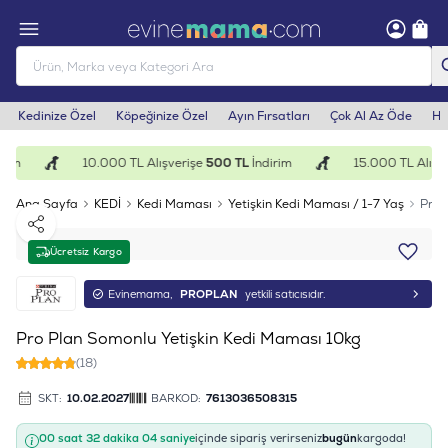
Kedinize Özel
Köpeğinize Özel
Ayın Fırsatları
Çok Al Az Öde
He
rim
10.000 TL Alışverişe
500 TL
İndirim
15.000 TL Alışve
Ana Sayfa
KEDİ
Kedi Maması
Yetişkin Kedi Maması / 1-7 Yaş
Pro 
Paylaş
Ücretsiz Kargo
Evinemama,
PROPLAN
yetkili satıcısıdır.
Pro Plan Somonlu Yetişkin Kedi Maması 10kg
(18)
SKT:
10.02.2027
BARKOD:
7613036508315
00 saat 32 dakika 03 saniye
içinde sipariş verirseniz
bugün
kargoda!