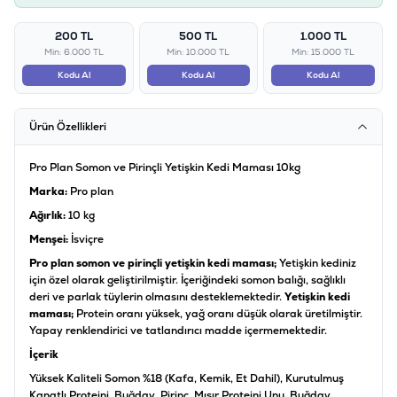
200 TL
500 TL
1.000 TL
Min: 6.000 TL
Min: 10.000 TL
Min: 15.000 TL
Kodu Al
Kodu Al
Kodu Al
Ürün Özellikleri
Pro Plan Somon ve Pirinçli Yetişkin Kedi Maması 10kg
Marka:
Pro plan
Ağırlık:
10 kg
Menşei:
İsviçre
Pro plan somon ve pirinçli yetişkin kedi maması;
Yetişkin kediniz
için özel olarak geliştirilmiştir. İçeriğindeki somon balığı, sağlıklı
deri ve parlak tüylerin olmasını desteklemektedir.
Yetişkin kedi
maması;
Protein oranı yüksek, yağ oranı düşük olarak üretilmiştir.
Yapay renklendirici ve tatlandırıcı madde içermemektedir.
İçerik
Yüksek Kaliteli Somon %18 (Kafa, Kemik, Et Dahil), Kurutulmuş
Kanatlı Proteini, Buğday, Pirinç, Mısır Proteini Unu, Buğday