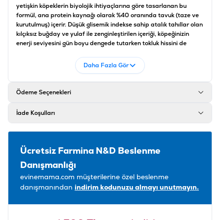
yetişkin köpeklerin biyolojik ihtiyaçlarına göre tasarlanan bu
formül, ana protein kaynağı olarak %40 oranında tavuk (taze ve
kurutulmuş) içerir. Düşük glisemik indekse sahip atalık tahıllar olan
kılçıksız buğday ve yulaf ile zenginleştirilen içeriği, köpeğinizin
enerji seviyesini gün boyu dengede tutarken tokluk hissini de
destekler.
Daha Fazla Gör
Formülasyonun en dikkat çekici özelliği olan muz, kivi, mango,
papaya ve ananas gibi tropikal meyveler, sindirimi kolaylaştıran
doğal lifler ve bağışıklık sistemini güçlendiren zengin vitaminler
Ödeme Seçenekleri
sunar. Bu
tropikal meyveli köpek maması
, içeriğindeki kondroitin
ve glukozamin sayesinde büyük ırkların en çok ihtiyaç duyduğu
eklem ve kıkırdak desteğini sağlar. Omega-3 ve Omega-6 yağ
İade Koşulları
asitlerinin ideal dengesiyle deri bariyerini koruyan bu mama,
yapay koruyucu ve GDO içermeyen yapısıyla dostunuz için en saf
beslenme deneyimini hedefler.
Ücretsiz Farmina N&D Beslenme
İçindekiler
Danışmanlığı
Kemiksiz tavuk (%20), kurutulmuş tavuk proteini
(%20), kılçıksız buğday (%12), yulaf (%12), tavuk yağı,
evinemama.com müşterilerine özel beslenme
kurutulmuş ringa balığı proteini, kurutulmuş pancar
danışmanından
indirim kodunuzu almayı unutmayın.
küspesi, balık yağı (ringa balığından), kurutulmuş
havuç, yonca unu, inülin, frukto-oligosakkaritler,