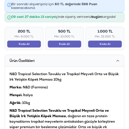
Bir sonraki alışverişiniz için
60
TL değerinde
598
Puan
kazanacaksınız.
09 saat 27 dakika 12 saniye
içinde sipariş verirseniz
bugün
kargoda!
200 TL
500 TL
1.000 TL
Min: 6.000 TL
Min: 10.000 TL
Min: 15.000 TL
Kodu Al
Kodu Al
Kodu Al
Ürün Özellikleri
N&D Tropical Selection Tavuklu ve Tropikal Meyveli Orta ve Büyük
Irk Yetişkin Köpek Maması 10kg
Marka:
N&D (Farmina)
Menşei:
İtalya
Ağırlık:
10kg
N&D Tropical Selection Tavuklu ve Tropikal Meyveli Orta ve
Büyük Irk Yetişkin Köpek Maması
, doğanın en taze protein
kaynaklarını tropikal meyvelerin antioksidan gücüyle birleştiren
süper premium bir beslenme çözümüdür. Orta ve büyük ırk