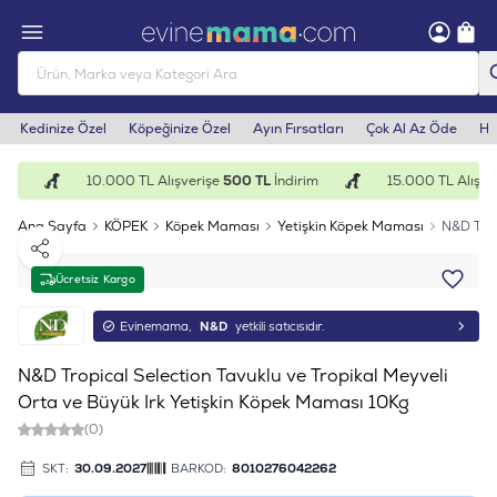
Kedinize Özel
Köpeğinize Özel
Ayın Fırsatları
Çok Al Az Öde
He
im
10.000 TL Alışverişe
500 TL
İndirim
15.000 TL Alışver
Ana Sayfa
KÖPEK
Köpek Maması
Yetişkin Köpek Maması
N&D Trop
Paylaş
Ücretsiz Kargo
Evinemama,
N&D
yetkili satıcısıdır.
N&D Tropical Selection Tavuklu ve Tropikal Meyveli
Orta ve Büyük Irk Yetişkin Köpek Maması 10Kg
(0)
SKT:
30.09.2027
BARKOD:
8010276042262