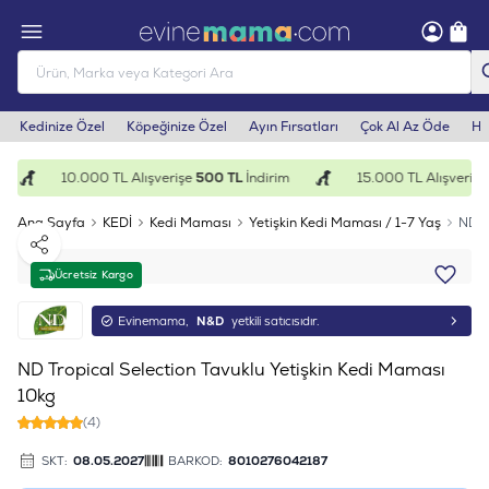
Kedinize Özel
Köpeğinize Özel
Ayın Fırsatları
Çok Al Az Öde
He
10.000 TL Alışverişe
500 TL
İndirim
15.000 TL Alışverişe
1
Ana Sayfa
KEDİ
Kedi Maması
Yetişkin Kedi Maması / 1-7 Yaş
ND T
Paylaş
Ücretsiz Kargo
Evinemama,
N&D
yetkili satıcısıdır.
ND Tropical Selection Tavuklu Yetişkin Kedi Maması
10kg
(4)
SKT:
08.05.2027
BARKOD:
8010276042187