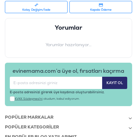
İçerik
:
Tavuk Etli
Barkod
:
8010276042187
Kolay Değişim/İade
Kapıda Ödeme
Tedarikçi Ürün Kodu
:
ND340
Ürün Etiketleri
Yorumlar
#nd fırsat
Yorumlar hazırlanıyor...
evinemama.com’a üye ol, fırsatları kaçırma
KAYIT OL
E-posta adresinizi girerek üye kaydınızı oluşturabilirsiniz.
KVKK Sözleşmesi'ni
okudum, kabul ediyorum.
POPÜLER MARKALAR
POPÜLER KATEGORILER
EN POPÜLER BLOG YAZILARIMIZ