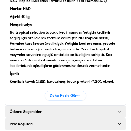
N&D Tropical Selection Tavuklu Yetişkin Kedi Maması 10kg
Marka
: N&D
Ağırlık
:10kg
Menşei
:İtalya
Nd tropical selection tavuklu kedi maması;
Yetişkin kedilerin
sağlığı için özel olarak formüle edilmiştir.
ND Tropical serisi;
Farmina tarafından üretilmiştir.
Yetişkin kedi maması
, protein
bakımından zengin tavuk eti içermektedir. Yer alan tropikal
meyveler sayesinde güçlü antioksidan özelliğine sahiptir.
Kedi
maması;
Vitamin bakımından zengin içeriğinden dolayı
kedilerinizin bağışıklığının güçlenmesine destek vermektedir.
İçerik
Kemiksiz tavuk (%22), kurutulmuş tavuk proteini (%20), ekmek
buğdayı (%12), yulaf (%12), kurutulmuş hamsi proteini, kurutulmuş
yumurta, tavuk yağı, kurutulmuş pancar posası, hamsiden elde
Daha Fazla Gör
edilen balık yağı, yonca yemlemesi, kurutulmuş havuç, inulin,
frukto-oligosakkaritler, manno-oligo-sakkarit kaynağı maya özü,
kurutulmuş muz (%0.5), kurutulmuş kivi (%0.5), kurutulmuş mango
Ödeme Seçenekleri
(%0.5), kurutulmuş papaya (%0.5), kurutulmuş ananas (%0.5),
kurutulmuş ıspanak, psilyum kabuğu ve tohumları, sodyum klorür,
İade Koşulları
kurutulmuş bira mayası, zerdeçal, aloe vera özütü