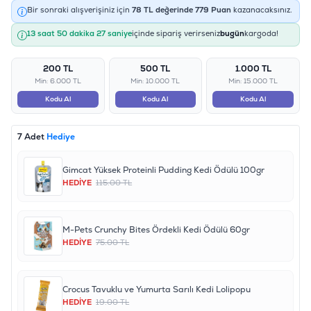
Bir sonraki alışverişiniz için
78
TL değerinde
779
Puan
kazanacaksınız.
13 saat 50 dakika 27 saniye
içinde sipariş verirseniz
bugün
kargoda!
200 TL
500 TL
1.000 TL
Min: 6.000 TL
Min: 10.000 TL
Min: 15.000 TL
Kodu Al
Kodu Al
Kodu Al
7 Adet
Hediye
Gimcat Yüksek Proteinli Pudding Kedi Ödülü 100gr
HEDİYE
115.00 TL
M-Pets Crunchy Bites Ördekli Kedi Ödülü 60gr
HEDİYE
75.00 TL
Crocus Tavuklu ve Yumurta Sarılı Kedi Lolipopu
HEDİYE
19.00 TL