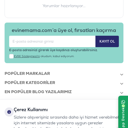
Yorumlar hazırlanıyor...
evinemama.com’a üye ol, fırsatları kaçırma
KAYIT OL
E-posta adresinizi girerek üye kaydınızı oluşturabilirsiniz.
KVKK Sözleşmesi'ni
okudum, kabul ediyorum.
POPÜLER MARKALAR
POPÜLER KATEGORILER
EN POPÜLER BLOG YAZILARIMIZ
EN SON BLOG YAZILARIMIZ
Çerez Kullanımı
KURUMSAL
Sizlere alışverişiniz sırasında daha iyi hizmet verebilmek
için internet sitemizde yasalara uygun çerezler