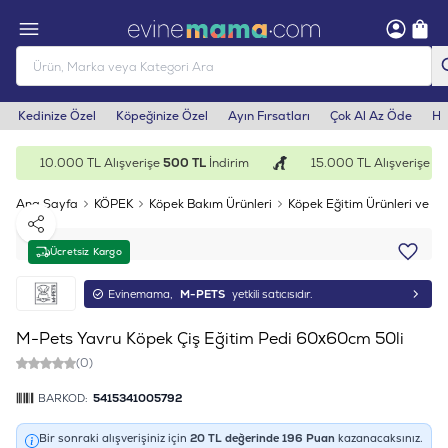
Kedinize Özel
Köpeğinize Özel
Ayın Fırsatları
Çok Al Az Öde
He
10.000 TL Alışverişe
500 TL
İndirim
15.000 TL Alışverişe
1.0
Ana Sayfa
KÖPEK
Köpek Bakım Ürünleri
Köpek Eğitim Ürünleri ve E
Paylaş
Ücretsiz Kargo
Evinemama,
M-PETS
yetkili satıcısıdır.
M-Pets Yavru Köpek Çiş Eğitim Pedi 60x60cm 50li
(0)
BARKOD:
5415341005792
Bir sonraki alışverişiniz için
20
TL değerinde
196
Puan
kazanacaksınız.