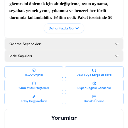
görmesini önlemek için alt değiştirme, oyun oynama,
seyahat, yemek yeme, yıkanma ve benzeri her türlü
durumda kullanılabilir.
Eğitim pedi
; Paket içerisinde 50
adet ped bulunmaktadır.
Daha Fazla Gör
Ürün Filtreleri
Barkod
:
5415341005792
Ödeme Seçenekleri
Tedarikçi Ürün Kodu
:
10100501
İade Koşulları
%100 Orijinal
750 TL'ye Kargo Bedava
%100 Mutlu Müşteriler
Süper Sağlam Gönderim
Kolay Değişim/İade
Kapıda Ödeme
Yorumlar