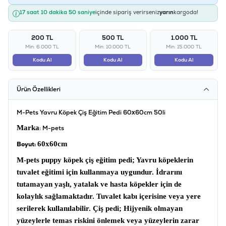
17 saat 10 dakika 49 saniye
içinde sipariş verirseniz
yarın
kargoda!
200 TL
500 TL
1.000 TL
Min: 6.000 TL
Min: 10.000 TL
Min: 15.000 TL
Kodu Al
Kodu Al
Kodu Al
Ürün Özellikleri
M-Pets Yavru Köpek Çiş Eğitim Pedi 60x60cm 50li
Marka
: M-pets
60x60cm
Boyut:
M-pets puppy köpek çiş eğitim pedi
; Yavru köpeklerin
tuvalet eğitimi için kullanmaya uygundur. İdrarını
tutamayan yaşlı, yatalak ve hasta köpekler için de
kolaylık sağlamaktadır. Tuvalet kabı içerisine veya yere
serilerek kullanılabilir.
Çiş pedi
; Hijyenik olmayan
yüzeylerle temas riskini önlemek veya yüzeylerin zarar