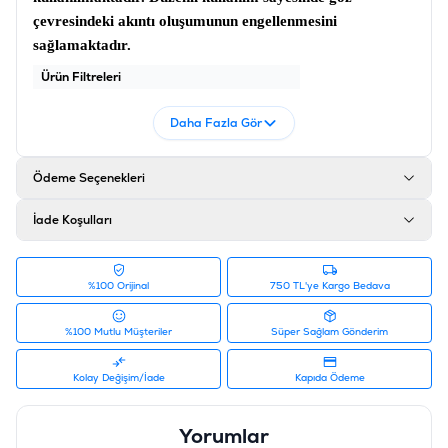
çevresindeki akıntı oluşumunun engellenmesini
sağlamaktadır.
Ürün Filtreleri
Barkod
:
6953182727620
Daha Fazla Gör
Tedarikçi Ürün Kodu
:
10109699
Ödeme Seçenekleri
İade Koşulları
%100 Orijinal
750 TL'ye Kargo Bedava
%100 Mutlu Müşteriler
Süper Sağlam Gönderim
Kolay Değişim/İade
Kapıda Ödeme
Yorumlar