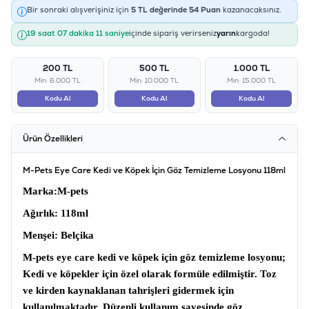
Bir sonraki alışverişiniz için
5
TL değerinde
54
Puan
kazanacaksınız.
19 saat 07 dakika 11 saniye
içinde sipariş verirseniz
yarın
kargoda!
200 TL
500 TL
1.000 TL
Min: 6.000 TL
Min: 10.000 TL
Min: 15.000 TL
Kodu Al
Kodu Al
Kodu Al
Ürün Özellikleri
M-Pets Eye Care Kedi ve Köpek İçin Göz Temizleme Losyonu 118ml
Marka
:M-pets
Ağırlık
: 118ml
Menşei:
Belçika
M-pets eye care kedi ve köpek için göz temizleme losyonu;
Kedi ve köpekler için özel olarak formüle edilmiştir. Toz
ve kirden kaynaklanan tahrişleri gidermek için
kullanılmaktadır. Düzenli kullanım sayesinde göz