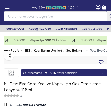
Kedinize Özel
Köpeğinize Özel
Ayın Fırsatları
Çok Al Az Öde
He
10.000 TL Alışverişe
500 TL
İndirim
15.000 TL Alışverişe
Ana Sayfa
KEDİ
Kedi Bakım Ürünleri
Göz Bakımı
M-Pets Eye Care 
Paylaş
Evinemama,
M-PETS
yetkili satıcısıdır.
M-Pets Eye Care Kedi ve Köpek İçin Göz Temizleme
Losyonu 118ml
(0)
BARKOD:
6953182727620