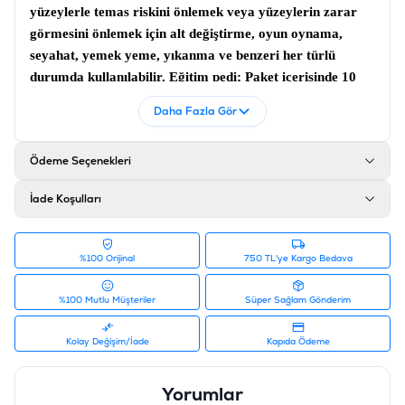
yüzeylerle temas riskini önlemek veya yüzeylerin zarar
görmesini önlemek için alt değiştirme, oyun oynama,
seyahat, yemek yeme, yıkanma ve benzeri her türlü
durumda kullanılabilir.
Eğitim pedi
; Paket içerisinde 10
adet ped bulunmaktadır. Duygusal sıkıntı ve kaygıyı
Daha Fazla Gör
hafifletmeye yardımcı olan organik bir bitkisel karışımdan
oluşturulmuştur.
Ödeme Seçenekleri
Özellikler:
Antibakteriyel
İade Koşulları
Sızdırmaz
Hızlı kurutma
%100 Orijinal
750 TL'ye Kargo Bedava
Koku yok
Organik Bitkisel Karışım
%100 Mutlu Müşteriler
Süper Sağlam Gönderim
Süper Emicilik
Beyaz Renk
Kolay Değişim/İade
Kapıda Ödeme
Ürün Filtreleri
Barkod
:
6953182730071
Yorumlar
Tedarikçi Ürün Kodu
:
10111601