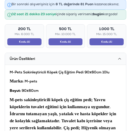
Bir sonraki alışverişiniz için
8
TL değerinde
81
Puan
kazanacaksınız.
02 saat 21 dakika 23 saniye
içinde sipariş verirseniz
bugün
kargoda!
200 TL
500 TL
1.000 TL
Min: 6.000 TL
Min: 10.000 TL
Min: 15.000 TL
Kodu Al
Kodu Al
Kodu Al
Ürün Özellikleri
M-Pets Sakinleştiricili Köpek Çiş Eğitim Pedi 90x60cm 10lu
Marka
: M-pets
Boyut:
90x60cm
M-pets sakinleştiricili köpek çiş eğitim pedi
; Yavru
köpeklerin tuvalet eğitimi için kullanmaya uygundur.
İdrarını tutamayan yaşlı, yatalak ve hasta köpekler için
de kolaylık sağlamaktadır. Tuvalet kabı içerisine veya
yere serilerek kullanılabilir.
Çiş pedi
; Hijyenik olmayan