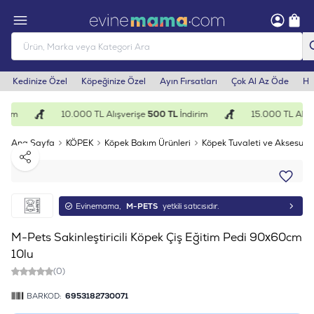
Kedinize Özel
Köpeğinize Özel
Ayın Fırsatları
Çok Al Az Öde
He
irim
10.000 TL Alışverişe
500 TL
İndirim
15.000 TL Alışv
Ana Sayfa
KÖPEK
Köpek Bakım Ürünleri
Köpek Tuvaleti ve Aksesuarl
Paylaş
Evinemama,
M-PETS
yetkili satıcısıdır.
M-Pets Sakinleştiricili Köpek Çiş Eğitim Pedi 90x60cm
10lu
(0)
BARKOD:
6953182730071