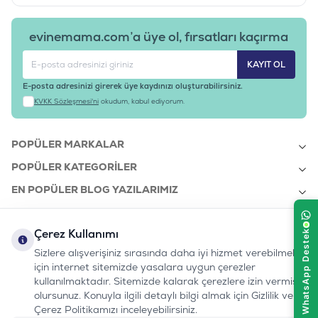
evinemama.com’a üye ol, fırsatları kaçırma
KAYIT OL
E-posta adresinizi girerek üye kaydınızı oluşturabilirsiniz.
KVKK Sözleşmesi'ni
okudum, kabul ediyorum.
POPÜLER MARKALAR
POPÜLER KATEGORILER
EN POPÜLER BLOG YAZILARIMIZ
EN SON BLOG YAZILARIMIZ
Çerez Kullanımı
KURUMSAL
Sizlere alışverişiniz sırasında daha iyi hizmet verebilmek
için internet sitemizde yasalara uygun çerezler
kullanılmaktadır. Sitemizde kalarak çerezlere izin vermiş
bizi takip edin:
olursunuz. Konuyla ilgili detaylı bilgi almak için Gizlilik ve
0232 7000 212
%100 MUTLU
Instagram
Youtube
Tiktok
Facebook
Linkedin
Çerez Politikamızı inceleyebilirsiniz.
www.evinemama.com
MÜŞTERI HATTI