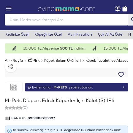
Kedinize Özel
Köpeğinize Özel
Ayın Fırsatları
Çok Al Az Öde
He
im
10.000 TL Alışverişe
500 TL
İndirim
15.000 TL Alışver
Ana Sayfa
KÖPEK
Köpek Bakım Ürünleri
Köpek Tuvaleti ve Aksesuarl
Paylaş
Evinemama,
M-PETS
yetkili satıcısıdır.
M-Pets Diapers Erkek Köpekler İçin Külot (S) 12li
(0)
BARKOD:
6953182735007
Bir sonraki alışverişiniz için
7
TL değerinde
68
Puan
kazanacaksınız.