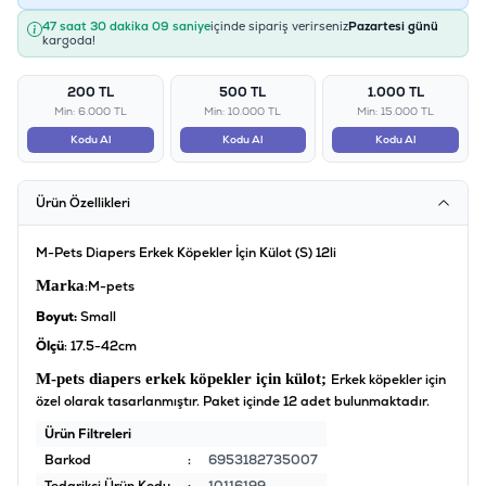
47 saat 30 dakika 09 saniye
içinde sipariş verirseniz
Pazartesi günü
kargoda!
200 TL
500 TL
1.000 TL
Min: 6.000 TL
Min: 10.000 TL
Min: 15.000 TL
Kodu Al
Kodu Al
Kodu Al
Ürün Özellikleri
M-Pets Diapers Erkek Köpekler İçin Külot (S) 12li
Marka
:M-pets
Boyut:
Small
Ölçü
: 17.5-42cm
M-pets diapers erkek köpekler için külot;
Erkek köpekler için
özel olarak tasarlanmıştır. Paket içinde 12 adet bulunmaktadır.
Ürün Filtreleri
Barkod
:
6953182735007