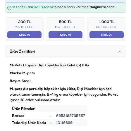
12 saat 11 dakika 12 saniye
içinde sipariş verirseniz
bugün
kargoda!
200 TL
500 TL
1.000 TL
Min: 6.000 TL
Min: 10.000 TL
Min: 15.000 TL
Kodu Al
Kodu Al
Kodu Al
Ürün Özellikleri
M-Pets Diapers Dişi Köpekler İçin Külot (S) 10lu
Marka
:M-pets
Boyut:
Small
M-pets diapers dişi köpekler için külot;
Dişi köpekler için özel
olarak tasarlanmıştır. 2-4 kg arası köpekler için uygundur. Paket
içinde 10 adet bulunmaktadır.
Ürün Filtreleri
Barkod
:
6953182735557
Tedarikçi Ürün Kodu
:
10116699