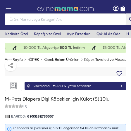
Kedinize Özel
Köpeğinize Özel
Ayın Fırsatları
Çok Al Az Öde
He
rim
10.000 TL Alışverişe
500 TL
İndirim
15.000 TL Alışve
Ana Sayfa
KÖPEK
Köpek Bakım Ürünleri
Köpek Tuvaleti ve Aksesuarl
Paylaş
Evinemama,
M-PETS
yetkili satıcısıdır.
M-Pets Diapers Dişi Köpekler İçin Külot (S) 10lu
(0)
BARKOD:
6953182735557
Bir sonraki alışverişiniz için
5
TL değerinde
54
Puan
kazanacaksınız.