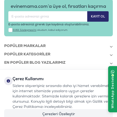
evinemama.com’a üye ol, fırsatları kaçırma
KAYIT OL
E-posta adresinizi girerek üye kaydınızı oluşturabilirsiniz.
KVKK Sözleşmesi'ni
okudum, kabul ediyorum.
POPÜLER MARKALAR
POPÜLER KATEGORILER
EN POPÜLER BLOG YAZILARIMIZ
EN SON BLOG YAZILARIMIZ
Çerez Kullanımı
KURUMSAL
Sizlere alışverişiniz sırasında daha iyi hizmet verebilmek
için internet sitemizde yasalara uygun çerezler
kullanılmaktadır. Sitemizde kalarak çerezlere izin vermiş
bizi takip edin:
olursunuz. Konuyla ilgili detaylı bilgi almak için Gizlilik ve
0232 7000 212
%100 MUTLU
Instagram
Youtube
Tiktok
Facebook
Linkedin
Çerez Politikamızı inceleyebilirsiniz.
www.evinemama.com
MÜŞTERI HATTI
pati@evinemama.com
(haftaiçi 09.00-17.00)
Çerezleri Özelleştir