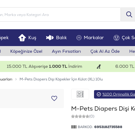
öpek
Kuş
Balık
Markalar
Çok S
l
Köpeğinize Özel
Ayın Fırsatları
Çok Al Az Öde
He
15.000 TL Alışverişe
1.000 TL
İndirim
6.000 TL Alış
uarları
M-Pets Diapers Dişi Köpekler İçin Külot (XL) 10lu
%100 Orijinallik Ga
M-Pets Diapers Dişi Kö
(0)
BARKOD:
6953182735588