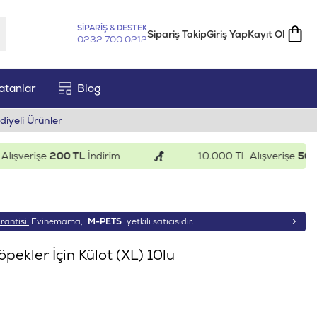
SİPARİŞ & DESTEK
Sipariş Takip
Giriş Yap
Kayıt Ol
0232 700 0212
atanlar
Blog
diyeli Ürünler
verişe
200 TL
İndirim
10.000 TL Alışverişe
500 TL
İ
rantisi.
Evinemama,
M-PETS
yetkili satıcısıdır.
pekler İçin Külot (XL) 10lu