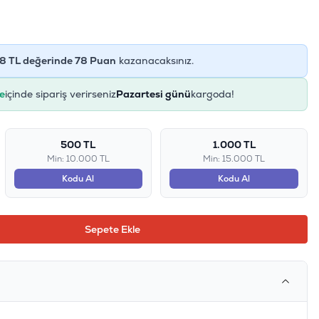
8
TL değerinde
78
Puan
kazanacaksınız.
e
içinde sipariş verirseniz
Pazartesi günü
kargoda!
500 TL
1.000 TL
Min: 10.000 TL
Min: 15.000 TL
Kodu Al
Kodu Al
Sepete Ekle