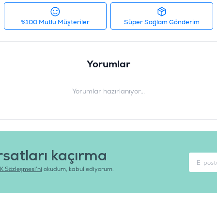
%100 Mutlu Müşteriler
Süper Sağlam Gönderim
Yorumlar
Yorumlar hazırlanıyor...
rsatları kaçırma
K Sözleşmesi'ni
okudum, kabul ediyorum.