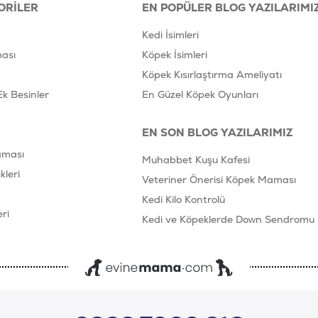
ORILER
EN POPÜLER BLOG YAZILARIMI
Kedi İsimleri
ası
Köpek İsimleri
Köpek Kısırlaştırma Ameliyatı
Ek Besinler
En Güzel Köpek Oyunları
EN SON BLOG YAZILARIMIZ
aması
Muhabbet Kuşu Kafesi
leri
Veteriner Önerisi Köpek Maması
Kedi Kilo Kontrolü
ri
Kedi ve Köpeklerde Down Sendromu