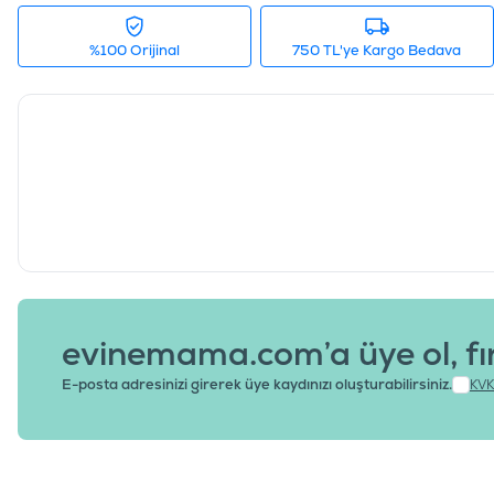
%100 Orijinal
750 TL'ye Kargo Bedava
evinemama.com’a üye ol, fı
E-posta adresinizi girerek üye kaydınızı oluşturabilirsiniz.
KVK