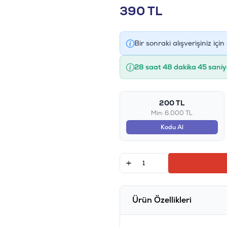
390
TL
Bir sonraki alışverişiniz için
28 saat 48 dakika 44 saniy
200 TL
Min: 6.000 TL
Kodu Al
Ürün Özellikleri