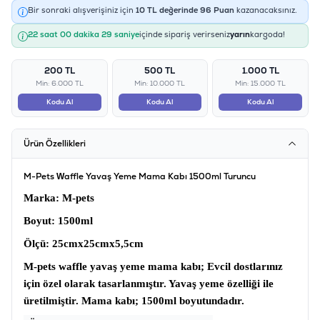
Bir sonraki alışverişiniz için
10
TL değerinde
96
Puan
kazanacaksınız.
22 saat 00 dakika 29 saniye
içinde sipariş verirseniz
yarın
kargoda!
200 TL
500 TL
1.000 TL
Min: 6.000 TL
Min: 10.000 TL
Min: 15.000 TL
Kodu Al
Kodu Al
Kodu Al
Ürün Özellikleri
M-Pets Waffle Yavaş Yeme Mama Kabı 1500ml Turuncu
Marka
: M-pets
Boyut
: 1500ml
Ölçü
: 25cmx25cmx5,5cm
M-pets waffle yavaş yeme mama kabı
; Evcil dostlarınız
için özel olarak tasarlanmıştır. Yavaş yeme özelliği ile
üretilmiştir.
Mama kabı
; 1500ml boyutundadır.