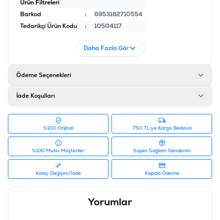
Ürün Filtreleri
Barkod
:
6953182710554
Tedarikçi Ürün Kodu
:
10504117
Daha Fazla Gör
Ödeme Seçenekleri
İade Koşulları
%100 Orijinal
750 TL'ye Kargo Bedava
%100 Mutlu Müşteriler
Süper Sağlam Gönderim
Kolay Değişim/İade
Kapıda Ödeme
Yorumlar