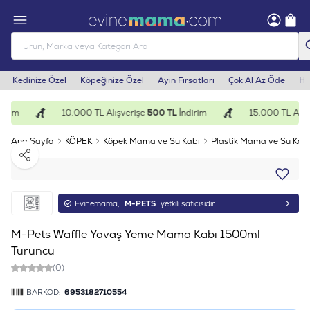
Kedinize Özel
Köpeğinize Özel
Ayın Fırsatları
Çok Al Az Öde
He
irim
10.000 TL Alışverişe
500 TL
İndirim
15.000 TL Alışv
Ana Sayfa
KÖPEK
Köpek Mama ve Su Kabı
Plastik Mama ve Su Kab
Paylaş
Evinemama,
M-PETS
yetkili satıcısıdır.
M-Pets Waffle Yavaş Yeme Mama Kabı 1500ml
Turuncu
(0)
BARKOD:
6953182710554