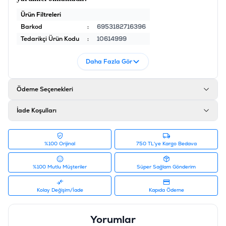
Ürün Filtreleri
Barkod
:
6953182716396
Tedarikçi Ürün Kodu
:
10614999
Daha Fazla Gör
Ödeme Seçenekleri
İade Koşulları
%100 Orijinal
750 TL'ye Kargo Bedava
%100 Mutlu Müşteriler
Süper Sağlam Gönderim
Kolay Değişim/İade
Kapıda Ödeme
Yorumlar