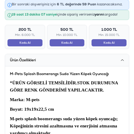
Bir sonraki alışverişiniz için
6
TL değerinde
59
Puan
kazanacaksınız.
19 saat 13 dakika 06 saniye
içinde sipariş verirseniz
yarın
kargoda!
200 TL
500 TL
1.000 TL
Min: 6.000 TL
Min: 10.000 TL
Min: 15.000 TL
Kodu Al
Kodu Al
Kodu Al
Ürün Özellikleri
M-Pets Splash Boomerangs Suda Yüzen Köpek Oyuncağı
*ÜRÜN GÖRSELİ TEMSİLİDİR.STOK DURUMUNA
GÖRE RENK GÖNDERİMİ YAPILACAKTIR.
Marka
: M-pets
Boyut:
19x19x22,5 cm
M-pets splash boomerangs suda yüzen köpek oyuncağı;
Köpeğinizin stresini azaltmasına ve enerjisini atmasına
yardımcı olmaktadır.