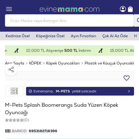
Kedinize Özel
Köpeğinize Özel
Ayın Fırsatları
Çok Al Az Öde
He
rim
10.000 TL Alışverişe
500 TL
İndirim
15.000 TL Alışve
Ana Sayfa
KÖPEK
Köpek Oyuncakları
Plastik ve Kauçuk Oyuncaklar
Paylaş
Evinemama,
M-PETS
yetkili satıcısıdır.
M-Pets Splash Boomerangs Suda Yüzen Köpek
Oyuncağı
(0)
BARKOD:
6953182716396