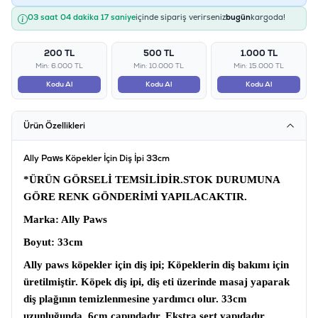
03 saat 04 dakika 17 saniye
içinde sipariş verirseniz
bugün
kargoda!
200 TL
500 TL
1.000 TL
Min: 6.000 TL
Min: 10.000 TL
Min: 15.000 TL
Kodu Al
Kodu Al
Kodu Al
Ürün Özellikleri
Ally Paws Köpekler İçin Diş İpi 33cm
*ÜRÜN GÖRSELİ TEMSİLİDİR.STOK DURUMUNA
GÖRE RENK GÖNDERİMİ YAPILACAKTIR.
Marka
: Ally Paws
Boyut:
33cm
Ally paws köpekler için diş ipi;
Köpeklerin diş bakımı için
üretilmiştir.
Köpek diş ipi,
diş eti üzerinde masaj yaparak
diş plağının temizlenmesine yardımcı olur. 33cm
uzunluğunda, 6cm çapındadır. Ekstra sert yapıdadır.