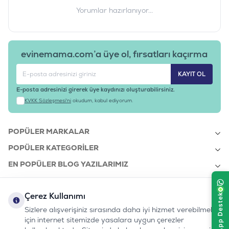
Yorumlar hazırlanıyor...
evinemama.com’a üye ol, fırsatları kaçırma
KAYIT OL
E-posta adresinizi girerek üye kaydınızı oluşturabilirsiniz.
KVKK Sözleşmesi'ni
okudum, kabul ediyorum.
POPÜLER MARKALAR
POPÜLER KATEGORILER
EN POPÜLER BLOG YAZILARIMIZ
EN SON BLOG YAZILARIMIZ
Çerez Kullanımı
KURUMSAL
Sizlere alışverişiniz sırasında daha iyi hizmet verebilmek
için internet sitemizde yasalara uygun çerezler