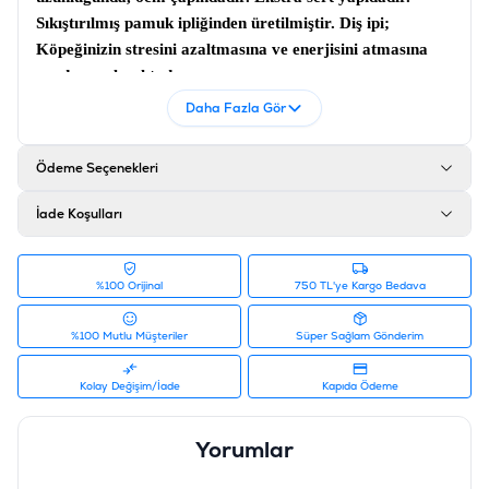
Sıkıştırılmış pamuk ipliğinden üretilmiştir.
Diş ipi;
Köpeğinizin stresini azaltmasına ve enerjisini atmasına
yardımcı olmaktadır.
Daha Fazla Gör
Ürün Filtreleri
Barkod
:
8681475636424
Tedarikçi Ürün Kodu
:
10638
Ödeme Seçenekleri
İade Koşulları
%100 Orijinal
750 TL'ye Kargo Bedava
%100 Mutlu Müşteriler
Süper Sağlam Gönderim
Kolay Değişim/İade
Kapıda Ödeme
Yorumlar