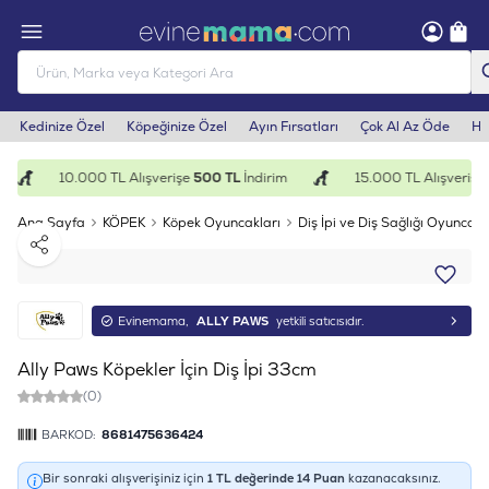
Kedinize Özel
Köpeğinize Özel
Ayın Fırsatları
Çok Al Az Öde
He
10.000 TL Alışverişe
500 TL
İndirim
15.000 TL Alışverişe
1
Ana Sayfa
KÖPEK
Köpek Oyuncakları
Diş İpi ve Diş Sağlığı Oyuncakl
Paylaş
Evinemama,
ALLY PAWS
yetkili satıcısıdır.
Ally Paws Köpekler İçin Diş İpi 33cm
(0)
BARKOD:
8681475636424
Bir sonraki alışverişiniz için
1
TL değerinde
14
Puan
kazanacaksınız.