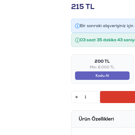
215
TL
Bir sonraki alışverişiniz için
03 saat 35 dakika 42 saniy
200 TL
Min: 6.000 TL
Kodu Al
Ürün Özellikleri