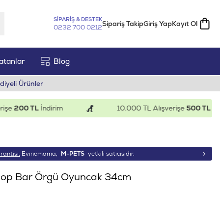
SİPARİŞ & DESTEK
Sipariş Takip
Giriş Yap
Kayıt Ol
0232 700 0212
atanlar
Blog
diyeli Ürünler
200 TL
İndirim
10.000 TL Alışverişe
500 TL
İndirim
rantisi.
Evinemama,
M-PETS
yetkili satıcısıdır.
oop Bar Örgü Oyuncak 34cm