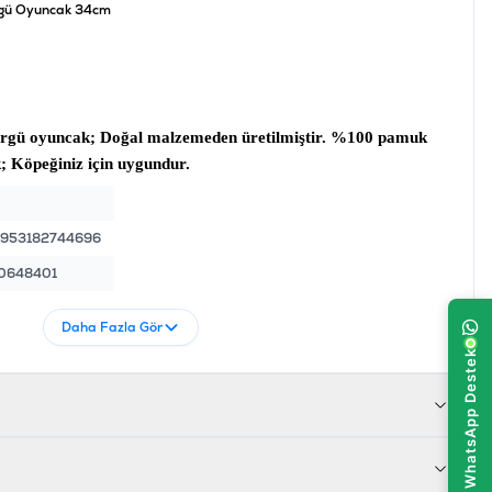
rgü Oyuncak 34cm
örgü oyuncak
; Doğal malzemeden üretilmiştir. %100 pamuk
k
; Köpeğiniz için uygundur.
953182744696
0648401
Daha Fazla Gör