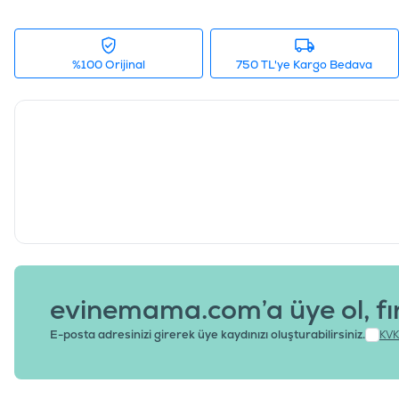
%100 Orijinal
750 TL'ye Kargo Bedava
evinemama.com’a üye ol, fı
E-posta adresinizi girerek üye kaydınızı oluşturabilirsiniz.
KVK