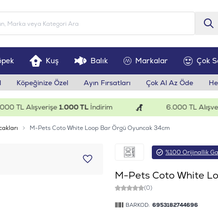
öpek
Kuş
Balık
Markalar
Çok S
l
Köpeğinize Özel
Ayın Fırsatları
Çok Al Az Öde
He
TL Alışverişe
1.000 TL
İndirim
6.000 TL Alışverişe
cakları
M-Pets Coto White Loop Bar Örgü Oyuncak 34cm
%100 Orijinallik Ga
M-Pets Coto White L
(0)
BARKOD:
6953182744696