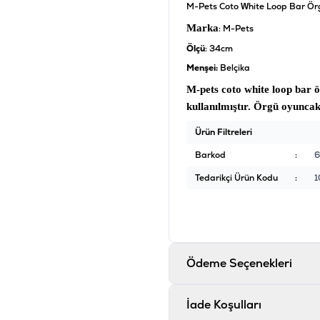
M-Pets Coto White Loop Bar Ö
Marka
: M-Pets
Ölçü
: 34cm
Menşei:
Belçika
M-pets coto white loop bar 
kullanılmıştır.
Örgü oyunca
Ürün Filtreleri
Barkod
:
6
Tedarikçi Ürün Kodu
:
1
Ödeme Seçenekleri
İade Koşulları