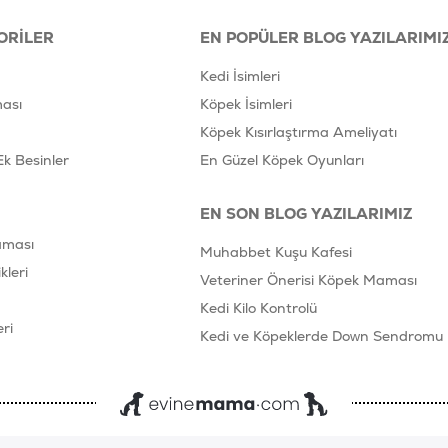
ORILER
EN POPÜLER BLOG YAZILARIMI
Kedi İsimleri
ası
Köpek İsimleri
Köpek Kısırlaştırma Ameliyatı
Ek Besinler
En Güzel Köpek Oyunları
EN SON BLOG YAZILARIMIZ
aması
Muhabbet Kuşu Kafesi
leri
Veteriner Önerisi Köpek Maması
Kedi Kilo Kontrolü
ri
Kedi ve Köpeklerde Down Sendromu