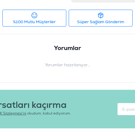
%100 Mutlu Müşteriler
Süper Sağlam Gönderim
Yorumlar
Yorumlar hazırlanıyor...
rsatları kaçırma
K Sözleşmesi'ni
okudum, kabul ediyorum.