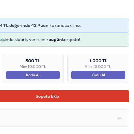
4
TL değerinde
43
Puan
kazanacaksınız.
e
içinde sipariş verirseniz
bugün
kargoda!
500 TL
1.000 TL
Min: 10.000 TL
Min: 15.000 TL
Kodu Al
Kodu Al
Sepete Ekle