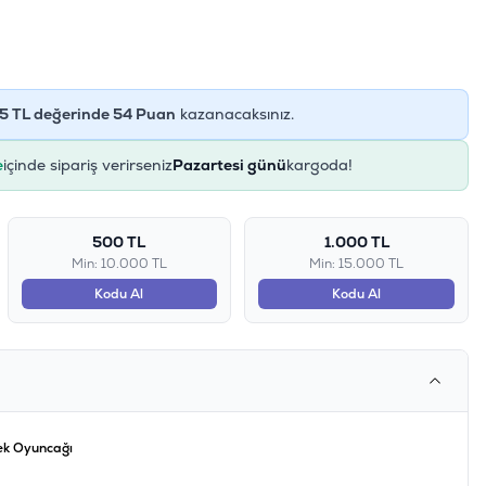
5
TL değerinde
54
Puan
kazanacaksınız.
e
içinde sipariş verirseniz
Pazartesi günü
kargoda!
500 TL
1.000 TL
Min: 10.000 TL
Min: 15.000 TL
Kodu Al
Kodu Al
pek Oyuncağı