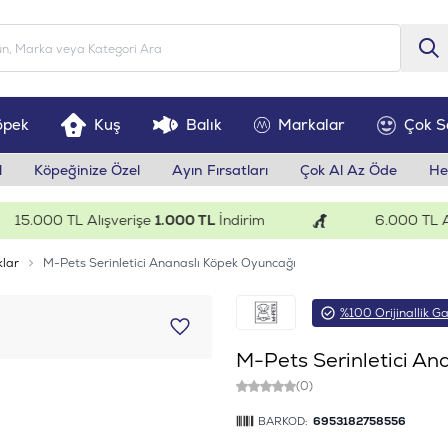
öpek
Kuş
Balık
Markalar
Çok S
l
Köpeğinize Özel
Ayın Fırsatları
Çok Al Az Öde
He
.000 TL Alışverişe
1.000 TL
İndirim
6.000 TL Alışv
klar
M-Pets Serinletici Ananaslı Köpek Oyuncağı
%100 Orijinallik Ga
M-Pets Serinletici An
(0)
BARKOD:
6953182758556