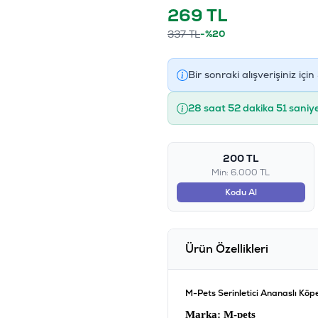
269
TL
337
TL
-%20
Bir sonraki alışverişiniz için
28 saat 52 dakika 51 saniy
200 TL
Min: 6.000 TL
Kodu Al
Ürün Özellikleri
M-Pets Serinletici Ananaslı Kö
Marka
: M-pets