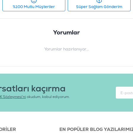
%100 Mutlu Müşteriler
Süper Sağlam Gönderim
Yorumlar
Yorumlar hazırlanıyor...
rsatları kaçırma
K Sözleşmesi'ni
okudum, kabul ediyorum.
ORILER
EN POPÜLER BLOG YAZILARIMI