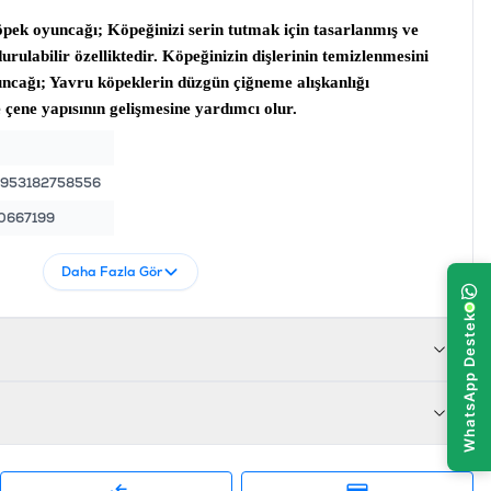
köpek oyuncağı
; Köpeğinizi serin tutmak için tasarlanmış ve
durulabilir özelliktedir. Köpeğinizin dişlerinin temizlenmesini
ncağı
; Yavru köpeklerin düzgün çiğneme alışkanlığı
 çene yapısının gelişmesine yardımcı olur.
953182758556
0667199
Daha Fazla Gör