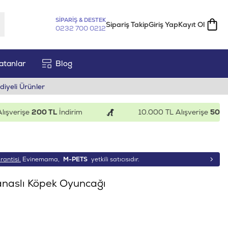
SİPARİŞ & DESTEK
Sipariş Takip
Giriş Yap
Kayıt Ol
0232 700 0212
atanlar
Blog
diyeli Ürünler
erişe
200 TL
İndirim
10.000 TL Alışverişe
500 TL
İn
rantisi.
Evinemama,
M-PETS
yetkili satıcısıdır.
anaslı Köpek Oyuncağı