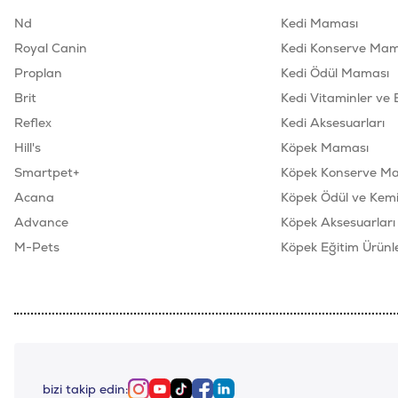
Nd
Kedi Maması
Royal Canin
Kedi Konserve Mam
Proplan
Kedi Ödül Maması
Brit
Kedi Vitaminler ve 
Reflex
Kedi Aksesuarları
Hill's
Köpek Maması
Smartpet+
Köpek Konserve M
Acana
Köpek Ödül ve Kemik
Advance
Köpek Aksesuarları
M-Pets
Köpek Eğitim Ürünle
bizi takip edin:
Instagram
Youtube
Tiktok
Facebook
Linkedin