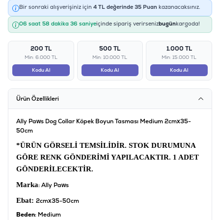
Bir sonraki alışverişiniz için
4
TL değerinde
35
Puan
kazanacaksınız.
06 saat 58 dakika 36 saniye
içinde sipariş verirseniz
bugün
kargoda!
200 TL
500 TL
1.000 TL
Min: 6.000 TL
Min: 10.000 TL
Min: 15.000 TL
Kodu Al
Kodu Al
Kodu Al
Ürün Özellikleri
Ally Paws Dog Collar Köpek Boyun Tasması Medium 2cmx35-
50cm
*ÜRÜN GÖRSELİ TEMSİLİDİR.
STOK DURUMUNA
GÖRE RENK GÖNDERİMİ YAPILACAKTIR. 1 ADET
GÖNDERİLECEKTİR.
Marka
: Ally Paws
Ebat:
2cmx35-50cm
Beden
: Medium