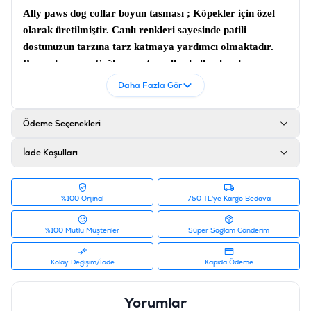
Ally paws dog collar boyun tasması ;
Köpekler için özel
olarak üretilmiştir. Canlı renkleri sayesinde patili
dostunuzun tarzına tarz katmaya yardımcı olmaktadır.
Boyun tasması;
Sağlam metaryeller kullanılmıştır
Ürün Filtreleri
Daha Fazla Gör
Barkod
:
8681475639043
Tedarikçi Ürün Kodu
:
10734
Ödeme Seçenekleri
İade Koşulları
%100 Orijinal
750 TL'ye Kargo Bedava
%100 Mutlu Müşteriler
Süper Sağlam Gönderim
Kolay Değişim/İade
Kapıda Ödeme
Yorumlar