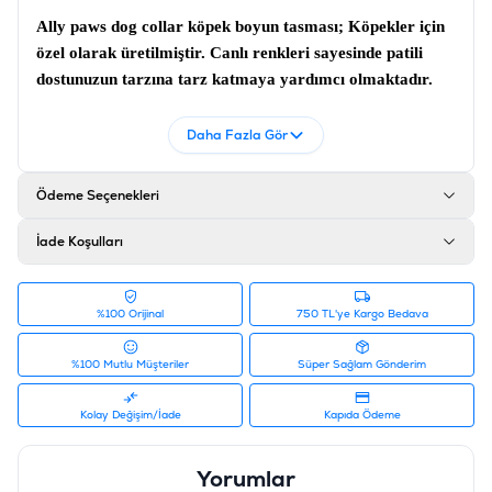
Ally paws dog collar köpek boyun tasması;
Köpekler için
özel olarak üretilmiştir. Canlı renkleri sayesinde patili
dostunuzun tarzına tarz katmaya yardımcı olmaktadır.
Köpek tasması
; Sağlam metaryeller kullanılmıştır.
Daha Fazla Gör
Ürün Filtreleri
Barkod
:
8681475639425
Tedarikçi Ürün Kodu
:
10772
Ödeme Seçenekleri
İade Koşulları
%100 Orijinal
750 TL'ye Kargo Bedava
%100 Mutlu Müşteriler
Süper Sağlam Gönderim
Kolay Değişim/İade
Kapıda Ödeme
Yorumlar