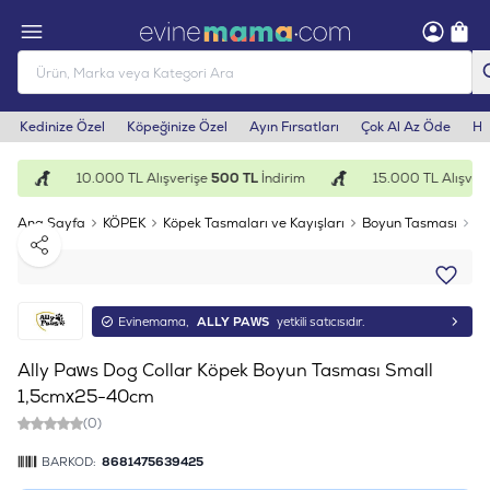
Kedinize Özel
Köpeğinize Özel
Ayın Fırsatları
Çok Al Az Öde
He
m
10.000 TL Alışverişe
500 TL
İndirim
15.000 TL Alışveri
Ana Sayfa
KÖPEK
Köpek Tasmaları ve Kayışları
Boyun Tasması
Al
Paylaş
Evinemama,
ALLY PAWS
yetkili satıcısıdır.
Ally Paws Dog Collar Köpek Boyun Tasması Small
1,5cmx25-40cm
(0)
BARKOD:
8681475639425