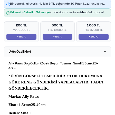
Bir sonraki alışverişiniz için
3
TL değerinde
30
Puan
kazanacaksınız.
04 saat 45 dakika 54 saniye
içinde sipariş verirseniz
bugün
kargoda!
200 TL
500 TL
1.000 TL
Min: 6.000 TL
Min: 10.000 TL
Min: 15.000 TL
Kodu Al
Kodu Al
Kodu Al
Ürün Özellikleri
Ally Paws Dog Collar Köpek Boyun Tasması Small 1,5cmx25-
40cm
*ÜRÜN GÖRSELİ TEMSİLİDİR. STOK DURUMUNA
GÖRE RENK GÖNDERİMİ YAPILACAKTIR. 1 ADET
GÖNDERİLECEKTİR.
Marka
: Ally Paws
Ebat:
1,5cmx25-40cm
Beden
: Small