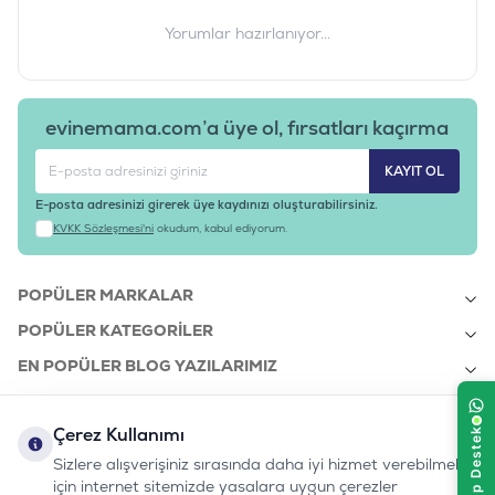
Yorumlar hazırlanıyor...
evinemama.com’a üye ol, fırsatları kaçırma
KAYIT OL
E-posta adresinizi girerek üye kaydınızı oluşturabilirsiniz.
KVKK Sözleşmesi'ni
okudum, kabul ediyorum.
POPÜLER MARKALAR
POPÜLER KATEGORILER
EN POPÜLER BLOG YAZILARIMIZ
EN SON BLOG YAZILARIMIZ
Çerez Kullanımı
KURUMSAL
Sizlere alışverişiniz sırasında daha iyi hizmet verebilmek
için internet sitemizde yasalara uygun çerezler