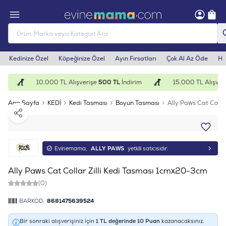
Kedinize Özel
Köpeğinize Özel
Ayın Fırsatları
Çok Al Az Öde
He
m
10.000 TL Alışverişe
500 TL
İndirim
15.000 TL Alışveri
Ana Sayfa
KEDİ
Kedi Tasması
Boyun Tasması
Ally Paws Cat Colla
Paylaş
Evinemama,
ALLY PAWS
yetkili satıcısıdır.
Ally Paws Cat Collar Zilli Kedi Tasması 1cmx20-3cm
(0)
BARKOD:
8681475639524
Bir sonraki alışverişiniz için
1
TL değerinde
10
Puan
kazanacaksınız.