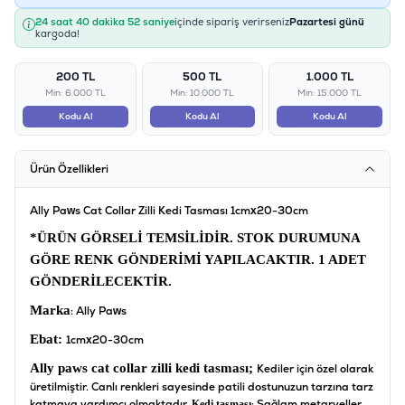
24 saat 40 dakika 52 saniye
içinde sipariş verirseniz
Pazartesi günü
kargoda!
200 TL
500 TL
1.000 TL
Min: 6.000 TL
Min: 10.000 TL
Min: 15.000 TL
Kodu Al
Kodu Al
Kodu Al
Ürün Özellikleri
Ally Paws Cat Collar Zilli Kedi Tasması 1cmx20-30cm
*ÜRÜN GÖRSELİ TEMSİLİDİR.
STOK DURUMUNA
GÖRE RENK GÖNDERİMİ YAPILACAKTIR. 1 ADET
GÖNDERİLECEKTİR.
Marka
: Ally Paws
Ebat:
1cmx20-30cm
Ally paws cat collar zilli kedi tasması;
Kediler için özel olarak
üretilmiştir. Canlı renkleri sayesinde patili dostunuzun tarzına tarz
katmaya yardımcı olmaktadır.
; Sağlam metaryeller
Kedi tasması