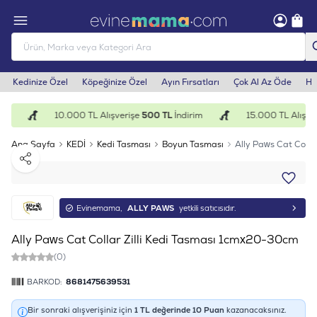
Kedinize Özel
Köpeğinize Özel
Ayın Fırsatları
Çok Al Az Öde
He
im
10.000 TL Alışverişe
500 TL
İndirim
15.000 TL Alışver
Ana Sayfa
KEDİ
Kedi Tasması
Boyun Tasması
Ally Paws Cat Colla
Paylaş
Evinemama,
ALLY PAWS
yetkili satıcısıdır.
Ally Paws Cat Collar Zilli Kedi Tasması 1cmx20-30cm
(0)
BARKOD:
8681475639531
Bir sonraki alışverişiniz için
1
TL değerinde
10
Puan
kazanacaksınız.