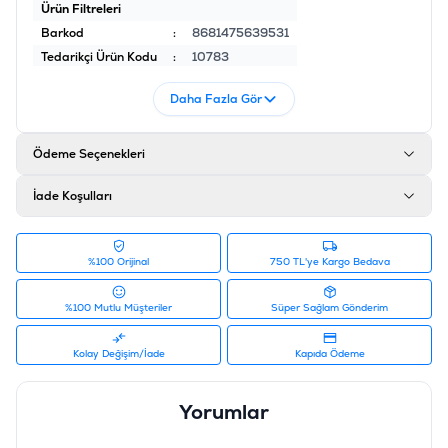
Ürün Filtreleri
Barkod
:
8681475639531
Tedarikçi Ürün Kodu
:
10783
Daha Fazla Gör
Ödeme Seçenekleri
İade Koşulları
%100 Orijinal
750 TL'ye Kargo Bedava
%100 Mutlu Müşteriler
Süper Sağlam Gönderim
Kolay Değişim/İade
Kapıda Ödeme
Yorumlar