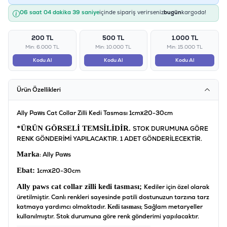
06 saat 04 dakika 39 saniye
içinde sipariş verirseniz
bugün
kargoda!
200 TL
500 TL
1.000 TL
Min: 6.000 TL
Min: 10.000 TL
Min: 15.000 TL
Kodu Al
Kodu Al
Kodu Al
Ürün Özellikleri
Ally Paws Cat Collar Zilli Kedi Tasması 1cmx20-30cm
*ÜRÜN GÖRSELİ TEMSİLİDİR.
STOK DURUMUNA GÖRE
RENK GÖNDERİMİ YAPILACAKTIR. 1 ADET GÖNDERİLECEKTİR.
Marka
: Ally Paws
Ebat:
1cmx20-30cm
Ally paws cat collar zilli kedi tasması;
Kediler için özel olarak
üretilmiştir. Canlı renkleri sayesinde patili dostunuzun tarzına tarz
katmaya yardımcı olmaktadır.
; Sağlam metaryeller
Kedi tasması
kullanılmıştır. Stok durumuna göre renk gönderimi yapılacaktır.