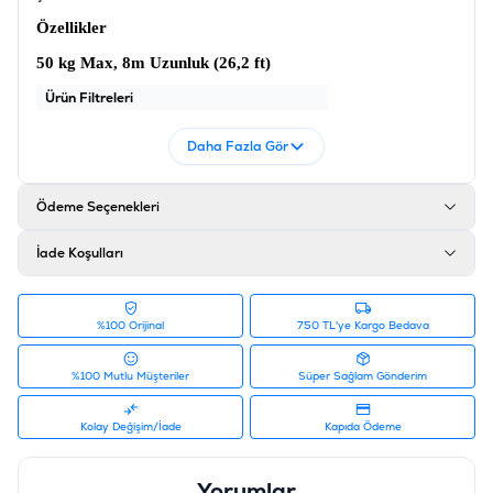
Özellikler
50 kg Max, 8m Uzunluk (26,2 ft)
Ürün Filtreleri
Barkod
:
6953182739180
Daha Fazla Gör
Tedarikçi Ürün Kodu
:
10824599
Ödeme Seçenekleri
İade Koşulları
%100 Orijinal
750 TL'ye Kargo Bedava
%100 Mutlu Müşteriler
Süper Sağlam Gönderim
Kolay Değişim/İade
Kapıda Ödeme
Yorumlar