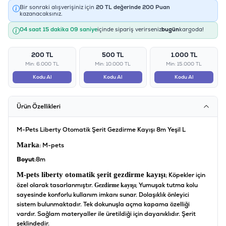
Bir sonraki alışverişiniz için
20
TL değerinde
200
Puan
kazanacaksınız.
04 saat 15 dakika 09 saniye
içinde sipariş verirseniz
bugün
kargoda!
200 TL
500 TL
1.000 TL
Min: 6.000 TL
Min: 10.000 TL
Min: 15.000 TL
Kodu Al
Kodu Al
Kodu Al
Ürün Özellikleri
M-Pets Liberty Otomatik Şerit Gezdirme Kayışı 8m Yeşil L
Marka
: M-pets
Boyut
:8m
M-pets liberty otomatik şerit gezdirme kayışı
; Köpekler için
özel olarak tasarlanmıştır.
; Yumuşak tutma kolu
Gezdirme kayışı
sayesinde konforlu kullanım imkanı sunar. Dolaşıklık önleyici
sistem bulunmaktadır. Tek dokunuşla açma kapama özelliği
vardır. Sağlam materyaller ile üretildiği için dayanıklıdır. Şerit
şeklindedir.