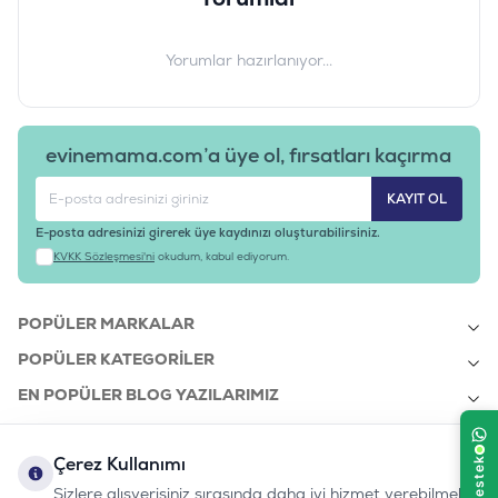
Yorumlar hazırlanıyor...
evinemama.com’a üye ol, fırsatları kaçırma
KAYIT OL
E-posta adresinizi girerek üye kaydınızı oluşturabilirsiniz.
KVKK Sözleşmesi'ni
okudum, kabul ediyorum.
POPÜLER MARKALAR
POPÜLER KATEGORILER
EN POPÜLER BLOG YAZILARIMIZ
EN SON BLOG YAZILARIMIZ
Çerez Kullanımı
KURUMSAL
Sizlere alışverişiniz sırasında daha iyi hizmet verebilmek