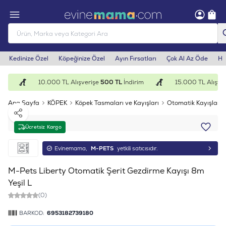
Kedinize Özel
Köpeğinize Özel
Ayın Fırsatları
Çok Al Az Öde
He
im
10.000 TL Alışverişe
500 TL
İndirim
15.000 TL Alışver
Ana Sayfa
KÖPEK
Köpek Tasmaları ve Kayışları
Otomatik Kayışlar
Paylaş
Ücretsiz Kargo
Evinemama,
M-PETS
yetkili satıcısıdır.
M-Pets Liberty Otomatik Şerit Gezdirme Kayışı 8m
Yeşil L
(0)
BARKOD:
6953182739180