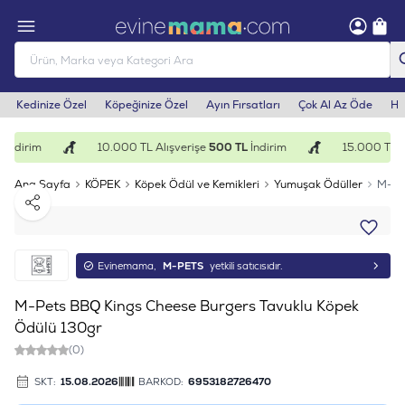
Kedinize Özel
Köpeğinize Özel
Ayın Fırsatları
Çok Al Az Öde
He
İndirim
10.000 TL Alışverişe
500 TL
İndirim
15.000 TL Al
Ana Sayfa
KÖPEK
Köpek Ödül ve Kemikleri
Yumuşak Ödüller
M-Pe
Paylaş
Evinemama,
M-PETS
yetkili satıcısıdır.
M-Pets BBQ Kings Cheese Burgers Tavuklu Köpek
Ödülü 130gr
(0)
SKT:
15.08.2026
BARKOD:
6953182726470