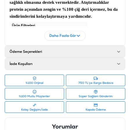
sağlıklı olmasına destek vermektedir. Atıştırmalıklar
protein açısından zengin ve %100 çiğ deri içermez, bu da
sindirimlerini kolaylaştırmaya yardımcıdır.
Ürün Filtreleri
Barkod
:
6953182726470
Daha Fazla Gör
Tedarikçi Ürün Kodu
:
19040799
Ödeme Seçenekleri
İade Koşulları
%100 Orijinal
750 TL'ye Kargo Bedava
%100 Mutlu Müşteriler
Süper Sağlam Gönderim
Kolay Değişim/İade
Kapıda Ödeme
Yorumlar