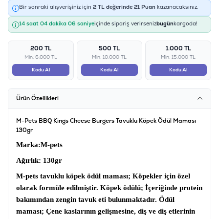
Bir sonraki alışverişiniz için
2
TL değerinde
21
Puan
kazanacaksınız.
14 saat 04 dakika 06 saniye
içinde sipariş verirseniz
bugün
kargoda!
200 TL
500 TL
1.000 TL
Min: 6.000 TL
Min: 10.000 TL
Min: 15.000 TL
Kodu Al
Kodu Al
Kodu Al
Ürün Özellikleri
M-Pets BBQ Kings Cheese Burgers Tavuklu Köpek Ödül Maması
130gr
Marka
:M-pets
Ağırlık:
130gr
M-pets tavuklu köpek ödül maması;
Köpekler için özel
olarak formüle edilmiştir.
Köpek ödülü;
İçeriğinde protein
bakımından zengin tavuk eti bulunmaktadır.
Ödül
maması
; Çene kaslarının gelişmesine, diş ve diş etlerinin