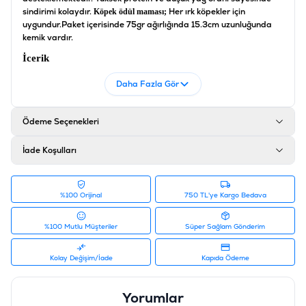
sindirimi kolaydır.
Her ırk köpekler için
Köpek ödül maması;
uygundur.
Paket içerisinde 75gr ağırlığında 15.3cm uzunluğunda
kemik vardır.
İçerik
Ağartılmış ham deri; %76,00, Tavuk; %15,97, Sığır eti;
Daha Fazla Gör
%5,32, Gliserin; %1,06, Soya proteini; %0,96, Mısır
nişastası; %0,67, Potasyum sorbat; %0,02
Ödeme Seçenekleri
Ürün Filtreleri
İade Koşulları
Barkod
:
6953182755883
Tedarikçi Ürün Kodu
:
19045899
%100 Orijinal
750 TL'ye Kargo Bedava
%100 Mutlu Müşteriler
Süper Sağlam Gönderim
Kolay Değişim/İade
Kapıda Ödeme
Yorumlar