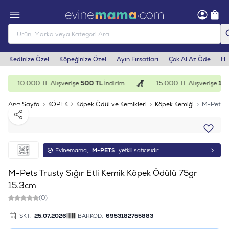
Kedinize Özel
Köpeğinize Özel
Ayın Fırsatları
Çok Al Az Öde
He
10.000 TL Alışverişe
500 TL
İndirim
15.000 TL Alışverişe
1.00
Ana Sayfa
KÖPEK
Köpek Ödül ve Kemikleri
Köpek Kemiği
M-Pets T
Paylaş
Evinemama,
M-PETS
yetkili satıcısıdır.
M-Pets Trusty Sığır Etli Kemik Köpek Ödülü 75gr
15.3cm
(0)
SKT:
25.07.2026
BARKOD:
6953182755883