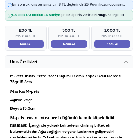
Bir sonraki alışverişiniz için
3
TL değerinde
25
Puan
kazanacaksınız.
03 saat 00 dakika 16 saniye
içinde sipariş verirseniz
bugün
kargoda!
200 TL
500 TL
1.000 TL
Min: 6.000 TL
Min: 10.000 TL
Min: 15.000 TL
Kodu Al
Kodu Al
Kodu Al
Ürün Özellikleri
M-Pets Trusty Extra Beef Düğümlü Kemik Köpek Ödül Maması
75gr 15.3cm
Marka
: M-pets
Ağırlık
: 75gr
Boyut
: 15.3cm
M-pets trusty extra beef düğümlü kemik köpek ödül
maması;
İçeriğinde yüksek kalitede sindirilmiş biftek eti
bulunmaktadır. Ağız sağlığını ve çene kaslarının gelişmesini
desteklemektedir. Yüksek protein ve düşük yağ oranı sayesinde