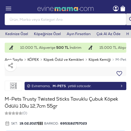
Kedinize Özel
Köpeğinize Özel
Ayın Fırsatları
Çok Al Az Öde
He
m
10.000 TL Alışverişe
500 TL
İndirim
15.000 TL Alışveri
Ana Sayfa
KÖPEK
Köpek Ödül ve Kemikleri
Köpek Kemiği
M-Pets T
Paylaş
Evinemama,
M-PETS
yetkili satıcısıdır.
M-Pets Trusty Twisted Sticks Tavuklu Çubuk Köpek
Ödülü 10lu 12,7cm 55gr
(0)
SKT:
19.02.2027
BARKOD:
6953182757023