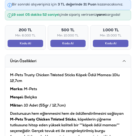
Bir sonraki alışverişiniz için
3
TL değerinde
31
Puan
kazanacaksınız.
19 saat 05 dakika 52 saniye
içinde sipariş verirseniz
yarın
kargoda!
200 TL
500 TL
1.000 TL
Min: 6.000 TL
Min: 10.000 TL
Min: 15.000 TL
Kodu Al
Kodu Al
Kodu Al
Ürün Özellikleri
M-Pets Trusty Chicken Twisted Sticks Köpek Ödül Maması 10lu
12,7cm
Marka:
M-Pets
Menşei:
Belçika
Miktar:
10 Adet (55gr / 12,7cm)
Dostunuzun hem eğlenmesini hem de ödüllendirilmesini sağlayan
M-Pets Trusty Chicken Twisted Sticks
, köpeklerin çiğneme
tutkusuna hitap eden yüksek kaliteli bir **köpek ödül maması**
seçeneğidir. Gerçek tavuk eti ile zenginleştirilmiş burgu