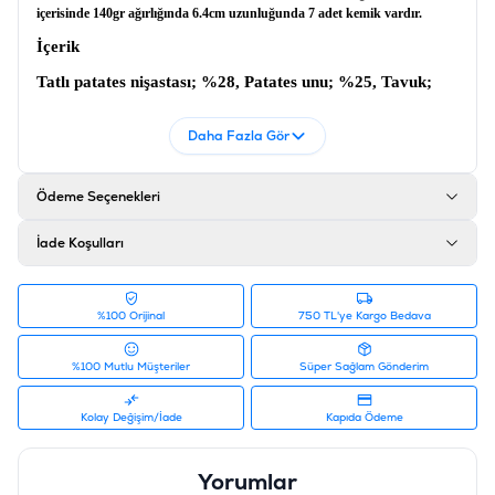
içerisinde 140gr ağırlığında 6.4cm uzunluğunda 7 adet kemik vardır.
İçerik
Tatlı patates nişastası; %28, Patates unu; %25, Tavuk;
%15, Sığır eti; %5,5, Bezelye; %7, Gliserin; %5, FOS;
%5, Jelatin; %5, Biberiye özü; %1, E vitamini; %1,
Daha Fazla Gör
Manganez sülfat; %1, Kalsiyum karbonat; %1, Potasyum
sorbat; %0,5
Ödeme Seçenekleri
Ürün Filtreleri
İade Koşulları
Barkod
:
6953182757085
Tedarikçi Ürün Kodu
:
19047899
%100 Orijinal
750 TL'ye Kargo Bedava
%100 Mutlu Müşteriler
Süper Sağlam Gönderim
Kolay Değişim/İade
Kapıda Ödeme
Yorumlar