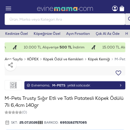
Kedinize Özel
Köpeğinize Özel
Ayın Fırsatları
Çok Al Az Öde
He
rim
10.000 TL Alışverişe
500 TL
İndirim
15.000 TL Alışve
Ana Sayfa
KÖPEK
Köpek Ödül ve Kemikleri
Köpek Kemiği
M-Pets Tr
Paylaş
Evinemama,
M-PETS
yetkili satıcısıdır.
M-Pets Trusty Sığır Etli ve Tatlı Patatesli Köpek Ödülü
7li 6,4cm 140gr
(0)
SKT:
25.07.2026
BARKOD:
6953182757085