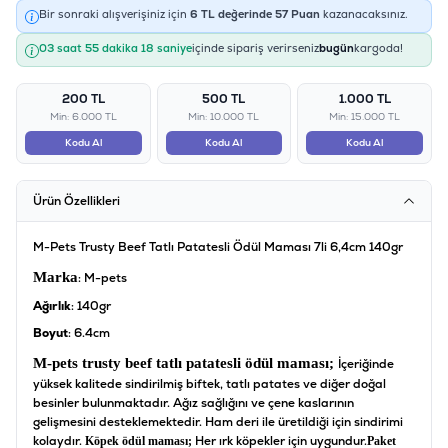
Bir sonraki alışverişiniz için
6
TL değerinde
57
Puan
kazanacaksınız.
03 saat 55 dakika 17 saniye
içinde sipariş verirseniz
bugün
kargoda!
200 TL
500 TL
1.000 TL
Min: 6.000 TL
Min: 10.000 TL
Min: 15.000 TL
Kodu Al
Kodu Al
Kodu Al
Ürün Özellikleri
M-Pets Trusty Beef Tatlı Patatesli Ödül Maması 7li 6,4cm 140gr
Marka
: M-pets
Ağırlık
: 140gr
Boyut
: 6.4cm
M-pets trusty beef tatlı patatesli ödül maması;
İçeriğinde
yüksek kalitede sindirilmiş biftek, tatlı patates ve diğer doğal
besinler bulunmaktadır. Ağız sağlığını ve çene kaslarının
gelişmesini desteklemektedir. Ham deri ile üretildiği için sindirimi
kolaydır.
Her ırk köpekler için uygundur.
Köpek ödül maması;
Paket