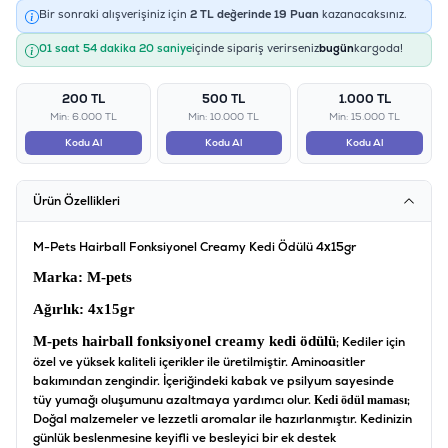
Bir sonraki alışverişiniz için
2
TL değerinde
19
Puan
kazanacaksınız.
01 saat 54 dakika 20 saniye
içinde sipariş verirseniz
bugün
kargoda!
200 TL
500 TL
1.000 TL
Min: 6.000 TL
Min: 10.000 TL
Min: 15.000 TL
Kodu Al
Kodu Al
Kodu Al
Ürün Özellikleri
M-Pets Hairball Fonksiyonel Creamy Kedi Ödülü 4x15gr
Marka
: M-pets
Ağırlık:
4x15gr
M-pets hairball fonksiyonel creamy kedi ödülü
; Kediler için
özel ve yüksek kaliteli içerikler ile üretilmiştir. Aminoasitler
bakımından zengindir. İçeriğindeki kabak ve psilyum sayesinde
tüy yumağı oluşumunu azaltmaya yardımcı olur.
;
Kedi ödül maması
Doğal malzemeler ve lezzetli aromalar ile hazırlanmıştır. Kedinizin
günlük beslenmesine keyifli ve besleyici bir ek destek