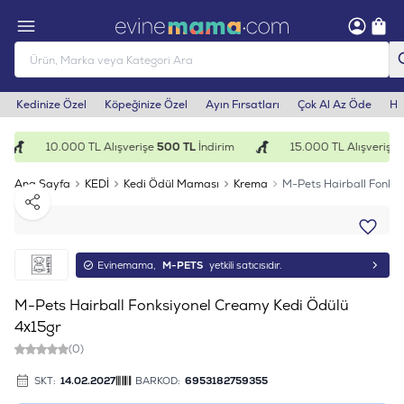
Kedinize Özel
Köpeğinize Özel
Ayın Fırsatları
Çok Al Az Öde
He
10.000 TL Alışverişe
500 TL
İndirim
15.000 TL Alışverişe
1
Ana Sayfa
KEDİ
Kedi Ödül Maması
Krema
M-Pets Hairball Fonks
Paylaş
Evinemama,
M-PETS
yetkili satıcısıdır.
M-Pets Hairball Fonksiyonel Creamy Kedi Ödülü
4x15gr
(0)
SKT:
14.02.2027
BARKOD:
6953182759355