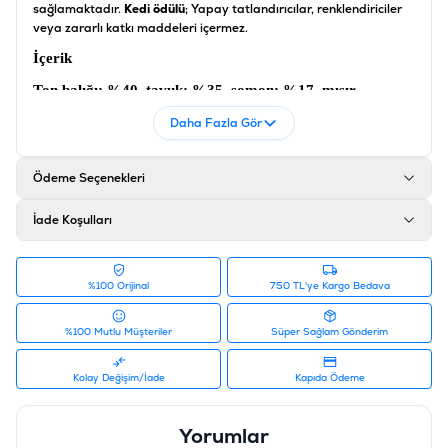
sağlamaktadır.
Kedi ödülü
; Yapay tatlandırıcılar, renklendiriciler
veya zararlı katkı maddeleri içermez.
İçerik
Ton balığı; %40, tavuk; %35, somon; %17, mısır
nişastası; %4 kabak; %2, maya ekstraktı %1,
Daha Fazla Gör
oligofruktoz; %0,9, psilyum; %0,1
Ürün Filtreleri
Ödeme Seçenekleri
Barkod
:
6953182759355
Tedarikçi Ürün Kodu
:
19049699
İade Koşulları
%100 Orijinal
750 TL'ye Kargo Bedava
%100 Mutlu Müşteriler
Süper Sağlam Gönderim
Kolay Değişim/İade
Kapıda Ödeme
Yorumlar