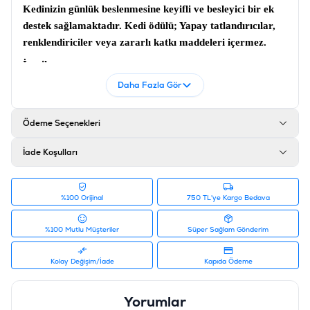
Kedinizin günlük beslenmesine keyifli ve besleyici bir ek
destek sağlamaktadır.
Kedi ödülü
; Yapay tatlandırıcılar,
renklendiriciler veya zararlı katkı maddeleri içermez.
İçerik
Daha Fazla Gör
Kuzu; %28, ton balığı; %27, somon; %23, tavuk; %15,
mısır nişastası; %4, maya ekstraktı; %1, oligofruktoz;
%1, inulin 20mg/kg, acidophilus 5 milyar CFU/kg
Ödeme Seçenekleri
Ürün Filtreleri
İade Koşulları
Barkod
:
6953182759379
Tedarikçi Ürün Kodu
:
19049899
%100 Orijinal
750 TL'ye Kargo Bedava
%100 Mutlu Müşteriler
Süper Sağlam Gönderim
Kolay Değişim/İade
Kapıda Ödeme
Yorumlar