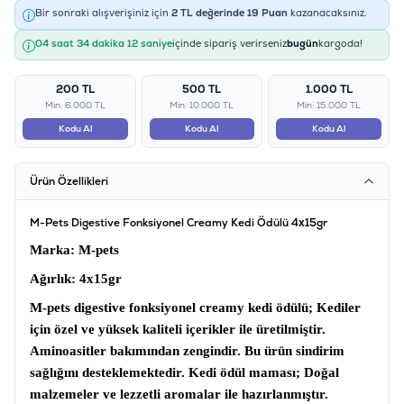
Bir sonraki alışverişiniz için
2
TL değerinde
19
Puan
kazanacaksınız.
04 saat 34 dakika 12 saniye
içinde sipariş verirseniz
bugün
kargoda!
200 TL
500 TL
1.000 TL
Min: 6.000 TL
Min: 10.000 TL
Min: 15.000 TL
Kodu Al
Kodu Al
Kodu Al
Ürün Özellikleri
M-Pets Digestive Fonksiyonel Creamy Kedi Ödülü 4x15gr
Marka
: M-pets
Ağırlık:
4x15gr
M-pets digestive fonksiyonel creamy kedi ödülü
; Kediler
için özel ve yüksek kaliteli içerikler ile üretilmiştir.
Aminoasitler bakımından zengindir. Bu ürün sindirim
sağlığını desteklemektedir.
Kedi ödül maması
; Doğal
malzemeler ve lezzetli aromalar ile hazırlanmıştır.