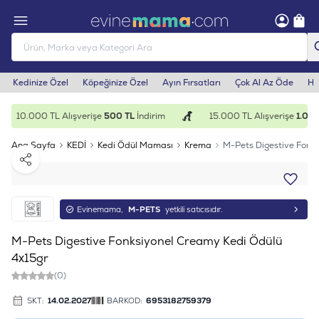
Kedinize Özel
Köpeğinize Özel
Ayın Fırsatları
Çok Al Az Öde
He
10.000 TL Alışverişe
500 TL
İndirim
15.000 TL Alışverişe
1.000
Ana Sayfa
KEDİ
Kedi Ödül Maması
Krema
M-Pets Digestive Fonk
Paylaş
Evinemama,
M-PETS
yetkili satıcısıdır.
M-Pets Digestive Fonksiyonel Creamy Kedi Ödülü
4x15gr
(0)
SKT:
14.02.2027
BARKOD:
6953182759379