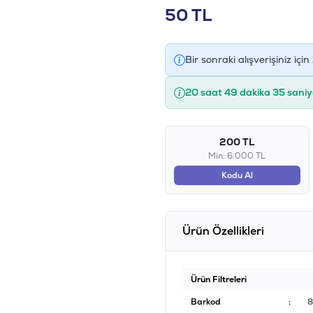
50
TL
Bir sonraki alışverişiniz için
20 saat 49 dakika 35 saniy
200 TL
Min: 6.000 TL
Kodu Al
Ürün Özellikleri
Ürün Filtreleri
Barkod
:
8