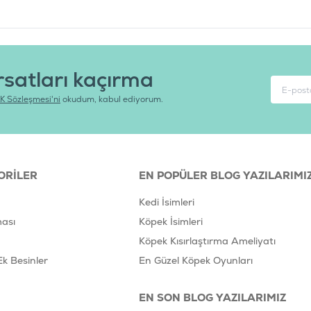
rsatları kaçırma
K Sözleşmesi'ni
okudum, kabul ediyorum.
ORILER
EN POPÜLER BLOG YAZILARIMI
Kedi İsimleri
ası
Köpek İsimleri
Köpek Kısırlaştırma Ameliyatı
Ek Besinler
En Güzel Köpek Oyunları
EN SON BLOG YAZILARIMIZ