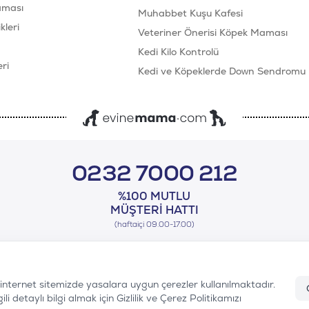
aması
Muhabbet Kuşu Kafesi
leri
Veteriner Önerisi Köpek Maması
Kedi Kilo Kontrolü
ri
Kedi ve Köpeklerde Down Sendromu
0232 7000 212
%100 MUTLU
MÜŞTERI HATTI
(haftaiçi 09.00-17.00)
n internet sitemizde yasalara uygun çerezler kullanılmaktadır.
i detaylı bilgi almak için Gizlilik ve Çerez Politikamızı