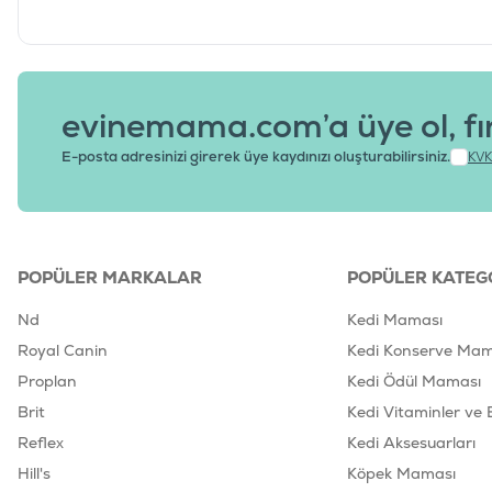
evinemama.com’a üye ol, fı
E-posta adresinizi girerek üye kaydınızı oluşturabilirsiniz.
KVK
POPÜLER MARKALAR
POPÜLER KATEG
Nd
Kedi Maması
Royal Canin
Kedi Konserve Mam
Proplan
Kedi Ödül Maması
Brit
Kedi Vitaminler ve 
Reflex
Kedi Aksesuarları
Hill's
Köpek Maması