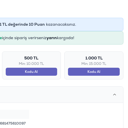
1
TL değerinde
10
Puan
kazanacaksınız.
e
içinde sipariş verirseniz
yarın
kargoda!
500 TL
1.000 TL
Min: 10.000 TL
Min: 15.000 TL
Kodu Al
Kodu Al
681475610097