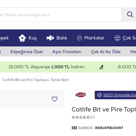
öpek
Kuş
Balık
Markalar
Çok S
l
Köpeğinize Özel
Ayın Fırsatları
Çok Al Az Öde
He
15.000 TL Alışverişe
1.000 TL
İndirim
6.000 TL Alı
Catlife Bit ve Pire Toplayıcı Tarak 6cm
%100 Orijinallik Ga
Catlife Bit ve Pire To
(0)
BARKOD:
8681475610097