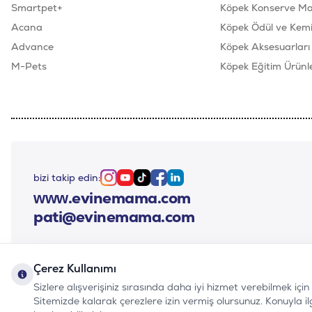
Smartpet+
Köpek Konserve M
Acana
Köpek Ödül ve Kemik
Advance
Köpek Aksesuarları
M-Pets
Köpek Eğitim Ürünle
bizi takip edin:
Instagram
Youtube
Tiktok
Facebook
Linkedin
www.evinemama.com
pati@evinemama.com
Çerez Kullanımı
Sizlere alışverişiniz sırasında daha iyi hizmet verebilmek içi
Sitemizde kalarak çerezlere izin vermiş olursunuz. Konuyla ilgil