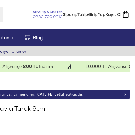
SİPARİŞ & DESTEK
Sipariş Takip
Giriş Yap
Kayıt Ol
0232 700 0212
atanlar
Blog
diyeli Ürünler
şverişe
200 TL
İndirim
10.000 TL Alışverişe
500 T
rantisi.
Evinemama,
CATLIFE
yetkili satıcısıdır.
playıcı Tarak 6cm