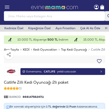
Kedinize Özel
Köpeğinize Özel
Ayın Fırsatları
Çok Al Az Öde
He
m
10.000 TL Alışverişe
500 TL
İndirim
15.000 TL Alışveri
Ana Sayfa
KEDİ
Kedi Oyuncakları
Top Kedi Oyuncağı
Catlife Zilli
Paylaş
Evinemama,
CATLIFE
yetkili satıcısıdır.
Catlife Zilli Kedi Oyuncağı 2li paket
(1)
BARKOD:
8681475624711
Bir sonraki alışverişiniz için
1
TL değerinde
11
Puan
kazanacaksınız.