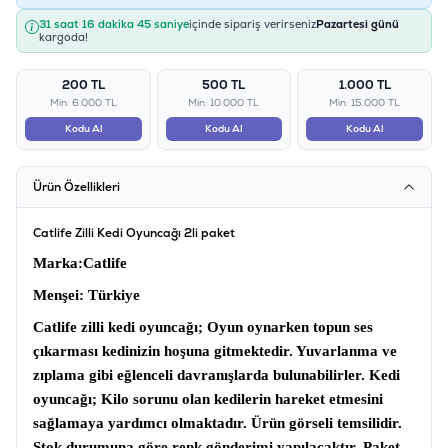
31 saat 16 dakika 45 saniye
içinde sipariş verirseniz
Pazartesi günü
kargoda!
200 TL
500 TL
1.000 TL
Min: 6.000 TL
Min: 10.000 TL
Min: 15.000 TL
Kodu Al
Kodu Al
Kodu Al
Ürün Özellikleri
Catlife Zilli Kedi Oyuncağı 2li paket
Marka
:Catlife
Menşei:
Türkiye
Catlife zilli kedi oyuncağı;
Oyun oynarken topun ses
çıkarması kedinizin hoşuna gitmektedir. Yuvarlanma ve
zıplama gibi eğlenceli davranışlarda bulunabilirler.
Kedi
oyuncağı
; Kilo sorunu olan kedilerin hareket etmesini
sağlamaya yardımcı olmaktadır. Ürün görseli temsilidir.
Stok durumuna göre renk gönderimi yapılacaktır. Paket