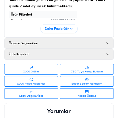
içinde 2 adet oyuncak bulunmaktadır.
Ürün Filtreleri
Barkod
:
8681475624711
Tedarikçi Ürün Kodu
:
202471
Daha Fazla Gör
Ödeme Seçenekleri
İade Koşulları
%100 Orijinal
750 TL'ye Kargo Bedava
%100 Mutlu Müşteriler
Süper Sağlam Gönderim
Kolay Değişim/İade
Kapıda Ödeme
Yorumlar