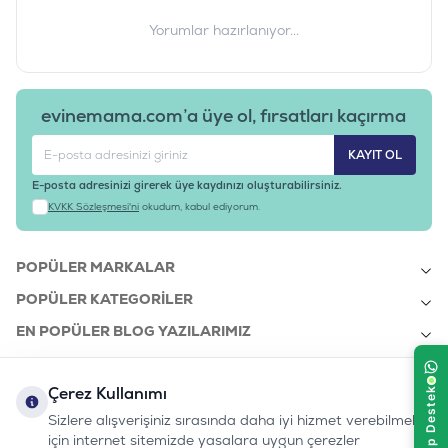
Yorumlar hazırlanıyor...
evinemama.com’a üye ol, fırsatları kaçırma
KAYIT OL
E-posta adresinizi girerek üye kaydınızı oluşturabilirsiniz.
KVKK Sözleşmesi'ni
okudum, kabul ediyorum.
POPÜLER MARKALAR
POPÜLER KATEGORILER
EN POPÜLER BLOG YAZILARIMIZ
EN SON BLOG YAZILARIMIZ
Çerez Kullanımı
KURUMSAL
Sizlere alışverişiniz sırasında daha iyi hizmet verebilmek
için internet sitemizde yasalara uygun çerezler