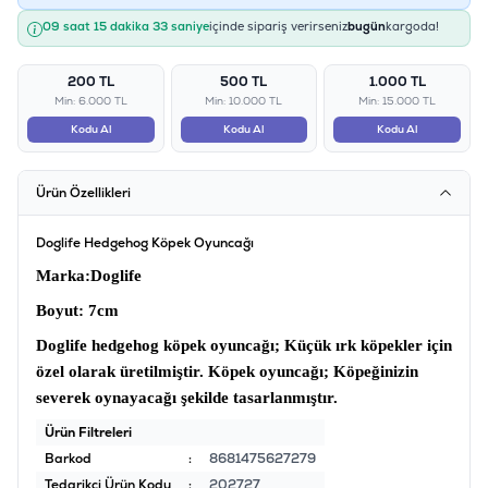
09 saat 15 dakika 33 saniye
içinde sipariş verirseniz
bugün
kargoda!
200 TL
500 TL
1.000 TL
Min: 6.000 TL
Min: 10.000 TL
Min: 15.000 TL
Kodu Al
Kodu Al
Kodu Al
Ürün Özellikleri
Doglife Hedgehog Köpek Oyuncağı
Marka
:Doglife
Boyut
: 7cm
Doglife hedgehog köpek oyuncağı;
Küçük ırk k
öpekler için
özel olarak üretilmiştir.
Köpek oyuncağı;
Köpeğinizin
severek oynayacağı şekilde tasarlanmıştır.
Ürün Filtreleri
Barkod
:
8681475627279
Tedarikçi Ürün Kodu
:
202727