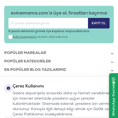
evinemama.com’a üye ol, fırsatları kaçırma
KAYIT OL
E-posta adresinizi girerek üye kaydınızı oluşturabilirsiniz.
KVKK Sözleşmesi'ni
okudum, kabul ediyorum.
POPÜLER MARKALAR
POPÜLER KATEGORILER
EN POPÜLER BLOG YAZILARIMIZ
EN SON BLOG YAZILARIMIZ
Çerez Kullanımı
KURUMSAL
Sizlere alışverişiniz sırasında daha iyi hizmet verebilmek
için internet sitemizde yasalara uygun çerezler
kullanılmaktadır. Sitemizde kalarak çerezlere izin vermiş
bizi takip edin:
olursunuz. Konuyla ilgili detaylı bilgi almak için Gizlilik ve
0232 7000 212
%100 MUTLU
Instagram
Youtube
Tiktok
Facebook
Linkedin
Çerez Politikamızı inceleyebilirsiniz.
www.evinemama.com
MÜŞTERI HATTI
pati@evinemama.com
(haftaiçi 09.00-17.00)