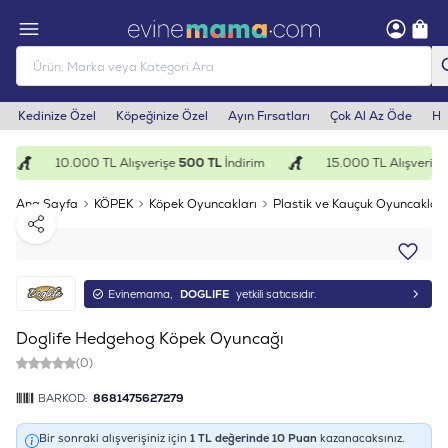
Kedinize Özel
Köpeğinize Özel
Ayın Fırsatları
Çok Al Az Öde
He
10.000 TL Alışverişe
500 TL
İndirim
15.000 TL Alışverişe
Ana Sayfa
KÖPEK
Köpek Oyuncakları
Plastik ve Kauçuk Oyuncaklar
Paylaş
Evinemama,
DOGLIFE
yetkili satıcısıdır.
Doglife Hedgehog Köpek Oyuncağı
(0)
BARKOD:
8681475627279
Bir sonraki alışverişiniz için
1
TL değerinde
10
Puan
kazanacaksınız.