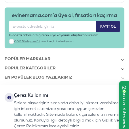
evinemama.com’a üye ol, fırsatları kaçırma
KAYIT OL
E-posta adresinizi girerek üye kaydınızı oluşturabilirsiniz.
KVKK Sözleşmesi'ni
okudum, kabul ediyorum.
POPÜLER MARKALAR
POPÜLER KATEGORILER
EN POPÜLER BLOG YAZILARIMIZ
EN SON BLOG YAZILARIMIZ
Çerez Kullanımı
KURUMSAL
Sizlere alışverişiniz sırasında daha iyi hizmet verebilmek
için internet sitemizde yasalara uygun çerezler
kullanılmaktadır. Sitemizde kalarak çerezlere izin vermiş
bizi takip edin:
olursunuz. Konuyla ilgili detaylı bilgi almak için Gizlilik ve
0232 7000 212
%100 MUTLU
Instagram
Youtube
Tiktok
Facebook
Linkedin
Çerez Politikamızı inceleyebilirsiniz.
www.evinemama.com
MÜŞTERI HATTI