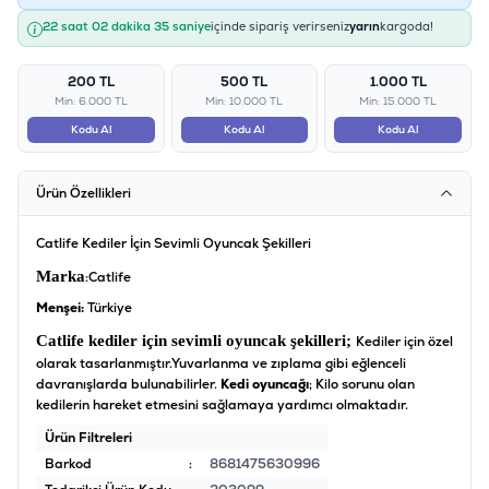
22 saat 02 dakika 35 saniye
içinde sipariş verirseniz
yarın
kargoda!
200 TL
500 TL
1.000 TL
Min: 6.000 TL
Min: 10.000 TL
Min: 15.000 TL
Kodu Al
Kodu Al
Kodu Al
Ürün Özellikleri
Catlife Kediler İçin Sevimli Oyuncak Şekilleri
Marka
:Catlife
Menşei:
Türkiye
Catlife kediler için sevimli oyuncak şekilleri;
Kediler için özel
olarak tasarlanmıştır.
Yuvarlanma ve zıplama gibi eğlenceli
davranışlarda bulunabilirler.
Kedi oyuncağı
; Kilo sorunu olan
kedilerin hareket etmesini sağlamaya yardımcı olmaktadır.
Ürün Filtreleri
Barkod
:
8681475630996