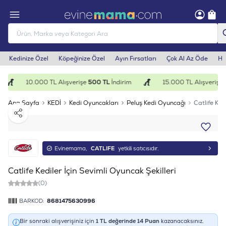
Kedinize Özel
Köpeğinize Özel
Ayın Fırsatları
Çok Al Az Öde
He
10.000 TL Alışverişe
500 TL
İndirim
15.000 TL Alışverişe
1
Ana Sayfa
KEDİ
Kedi Oyuncakları
Peluş Kedi Oyuncağı
Catlife Ked
Paylaş
Evinemama,
CATLIFE
yetkili satıcısıdır.
Catlife Kediler İçin Sevimli Oyuncak Şekilleri
(0)
BARKOD:
8681475630996
Bir sonraki alışverişiniz için
1
TL değerinde
14
Puan
kazanacaksınız.