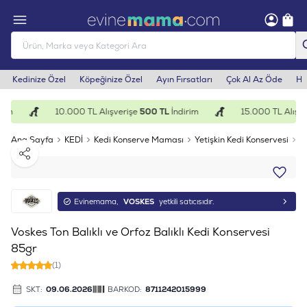
Kedinize Özel
Köpeğinize Özel
Ayın Fırsatları
Çok Al Az Öde
He
im
10.000 TL Alışverişe
500 TL
İndirim
15.000 TL Alışve
Ana Sayfa
KEDİ
Kedi Konserve Maması
Yetişkin Kedi Konservesi
V
Paylaş
Evinemama,
VOSKES
yetkili satıcısıdır.
Voskes Ton Balıklı ve Orfoz Balıklı Kedi Konservesi
85gr
(1)
SKT:
09.06.2026
BARKOD:
8711242015999