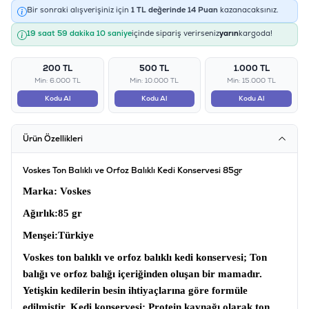
Bir sonraki alışverişiniz için
1
TL değerinde
14
Puan
kazanacaksınız.
19 saat 59 dakika 09 saniye
içinde sipariş verirseniz
yarın
kargoda!
200 TL
500 TL
1.000 TL
Min: 6.000 TL
Min: 10.000 TL
Min: 15.000 TL
Kodu Al
Kodu Al
Kodu Al
Ürün Özellikleri
Voskes Ton Balıklı ve Orfoz Balıklı Kedi Konservesi 85gr
Marka
: Voskes
Ağırlık
:85 gr
Menşei
:Türkiye
Voskes ton balıklı ve orfoz balıklı kedi konservesi
; Ton
balığı ve orfoz balığı içeriğinden oluşan bir mamadır.
Yetişkin kedilerin besin ihtiyaçlarına göre formüle
edilmiştir.
Kedi konservesi;
Protein kaynağı olarak ton