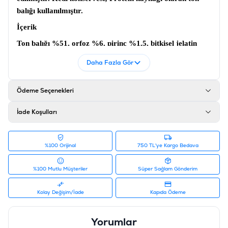
balığı kullanılmıştır.
İçerik
Ton balığı %51, orfoz %6, pirinç %1,5, bitkisel jelatin
%0,75
Daha Fazla Gör
Analiz
Nem %85, ham protein %12,5, ham kül %0,8, ham yağ
Ödeme Seçenekleri
%1,0, ham lif %0,5
İade Koşulları
Ürün Filtreleri
Barkod
:
8711242015999
Tedarikçi Ürün Kodu
:
20374
%100 Orijinal
750 TL'ye Kargo Bedava
%100 Mutlu Müşteriler
Süper Sağlam Gönderim
Kolay Değişim/İade
Kapıda Ödeme
Yorumlar