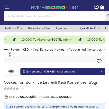
Kedinize Özel
Köpeğinize Özel
Ayın Fırsatları
Çok Al Az Öde
He
irim
10.000 TL Alışverişe
500 TL
İndirim
15.000 TL Alışv
Ana Sayfa
KEDİ
Kedi Konserve Maması
Yetişkin Kedi Konservesi
V
Paylaş
Evinemama,
VOSKES
yetkili satıcısıdır.
Voskes Ton Balıklı ve Levrekli Kedi Konservesi 85gr
(0)
SKT:
10.06.2026
BARKOD:
8711242016170
Bir sonraki alışverişiniz için
1
TL değerinde
14
Puan
kazanacaksınız.