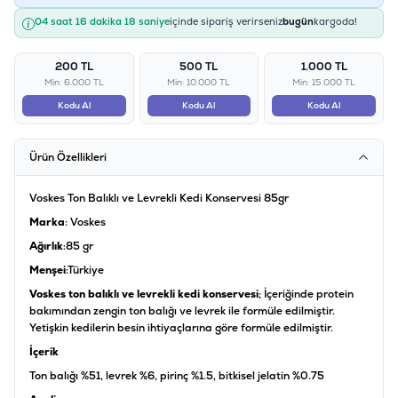
04 saat 16 dakika 17 saniye
içinde sipariş verirseniz
bugün
kargoda!
200 TL
500 TL
1.000 TL
Min: 6.000 TL
Min: 10.000 TL
Min: 15.000 TL
Kodu Al
Kodu Al
Kodu Al
Ürün Özellikleri
Voskes Ton Balıklı ve Levrekli Kedi Konservesi 85gr
Marka
: Voskes
Ağırlık
:85 gr
Menşei
:Türkiye
Voskes ton balıklı ve levrekli kedi konservesi
; İçeriğinde protein
bakımından zengin ton balığı ve levrek ile formüle edilmiştir.
Yetişkin kedilerin besin ihtiyaçlarına göre formüle edilmiştir.
İçerik
Ton balığı %51, levrek %6, pirinç %1.5, bitkisel jelatin %0.75