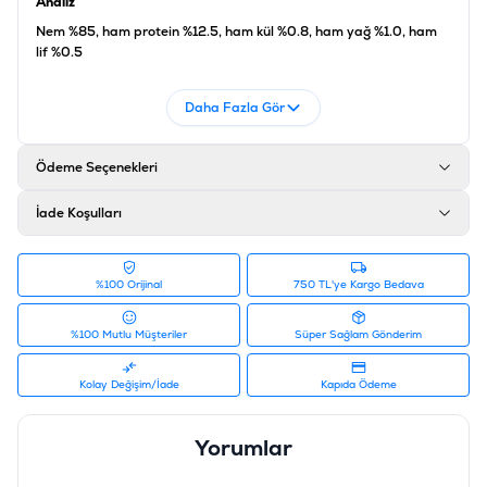
Analiz
Nem %85, ham protein %12.5, ham kül %0.8, ham yağ %1.0, ham
lif %0.5
Ürün Filtreleri
Daha Fazla Gör
Barkod
:
8711242016170
Tedarikçi Ürün Kodu
:
20378
Ödeme Seçenekleri
İade Koşulları
%100 Orijinal
750 TL'ye Kargo Bedava
%100 Mutlu Müşteriler
Süper Sağlam Gönderim
Kolay Değişim/İade
Kapıda Ödeme
Yorumlar