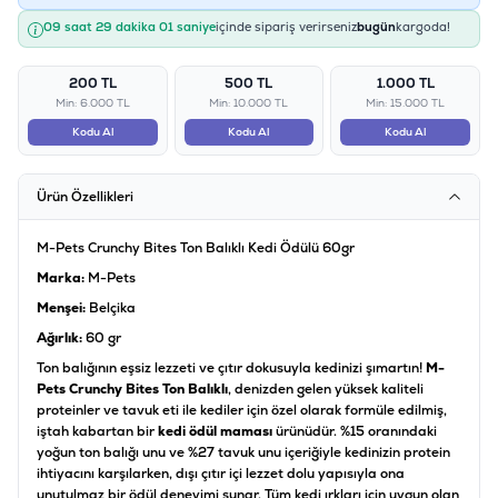
09 saat 29 dakika 01 saniye
içinde sipariş verirseniz
bugün
kargoda!
200 TL
500 TL
1.000 TL
Min: 6.000 TL
Min: 10.000 TL
Min: 15.000 TL
Kodu Al
Kodu Al
Kodu Al
Ürün Özellikleri
M-Pets Crunchy Bites Ton Balıklı Kedi Ödülü 60gr
Marka:
M-Pets
Menşei:
Belçika
Ağırlık:
60 gr
Ton balığının eşsiz lezzeti ve çıtır dokusuyla kedinizi şımartın!
M-
Pets Crunchy Bites Ton Balıklı
, denizden gelen yüksek kaliteli
proteinler ve tavuk eti ile kediler için özel olarak formüle edilmiş,
iştah kabartan bir
kedi ödül maması
ürünüdür. %15 oranındaki
yoğun ton balığı unu ve %27 tavuk unu içeriğiyle kedinizin protein
ihtiyacını karşılarken, dışı çıtır içi lezzet dolu yapısıyla ona
unutulmaz bir ödül deneyimi sunar. Tüm kedi ırkları için uygun olan