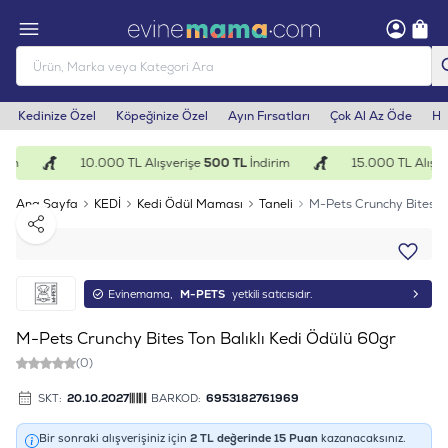
Kedinize Özel
Köpeğinize Özel
Ayın Fırsatları
Çok Al Az Öde
He
rim
10.000 TL Alışverişe
500 TL
İndirim
15.000 TL Alışve
Ana Sayfa
KEDİ
Kedi Ödül Maması
Taneli
M-Pets Crunchy Bites To
Paylaş
Evinemama,
M-PETS
yetkili satıcısıdır.
M-Pets Crunchy Bites Ton Balıklı Kedi Ödülü 60gr
(0)
SKT:
20.10.2027
BARKOD:
6953182761969
Bir sonraki alışverişiniz için
2
TL değerinde
15
Puan
kazanacaksınız.