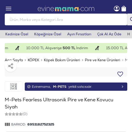
Kedinize Özel
Köpeğinize Özel
Ayın Fırsatları
Çok Al Az Öde
He
irim
10.000 TL Alışverişe
500 TL
İndirim
15.000 TL Alışv
Ana Sayfa
KÖPEK
Köpek Bakım Ürünleri
Pire ve Kene Ürünleri
M-Pe
Paylaş
Evinemama,
M-PETS
yetkili satıcısıdır.
M-Pets Fearless Ultrasonik Pire ve Kene Kovucu
Siyah
(0)
BARKOD:
6953182752325