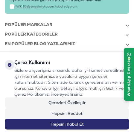
E-posta adresinizi girerek üye kaydınızı oluşturabilirsiniz.
KVKK Sözleşmesi'ni
okudum, kabul ediyorum.
POPÜLER MARKALAR
POPÜLER KATEGORILER
EN POPÜLER BLOG YAZILARIMIZ
EN SON BLOG YAZILARIMIZ
Çerez Kullanımı
KURUMSAL
Sizlere alışverişiniz sırasında daha iyi hizmet verebilmek
için internet sitemizde yasalara uygun çerezler
kullanılmaktadır. Sitemizde kalarak çerezlere izin vermiş
bizi takip edin:
olursunuz. Konuyla ilgili detaylı bilgi almak için Gizlilik ve
0232 7000 212
%100 MUTLU
Instagram
Youtube
Tiktok
Facebook
Linkedin
Çerez Politikamızı inceleyebilirsiniz.
www.evinemama.com
MÜŞTERI HATTI
pati@evinemama.com
(haftaiçi 09.00-17.00)
Çerezleri Özelleştir
Hepsini Reddet
570
TL
Hepsini Kabul Et
Sepete Ekle