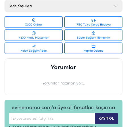
İade Koşulları
%100 Orijinal
750 TL'ye Kargo Bedava
%100 Mutlu Müşteriler
Süper Sağlam Gönderim
Kolay Değişim/İade
Kapıda Ödeme
Yorumlar
Yorumlar hazırlanıyor...
evinemama.com’a üye ol, fırsatları kaçırma
KAYIT OL