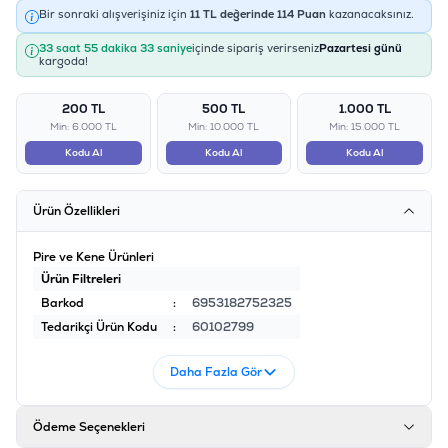
Bir sonraki alışverişiniz için
11
TL değerinde
114
Puan
kazanacaksınız.
33 saat 55 dakika 32 saniye
içinde sipariş verirseniz
Pazartesi günü
kargoda!
200 TL
500 TL
1.000 TL
Min: 6.000 TL
Min: 10.000 TL
Min: 15.000 TL
Kodu Al
Kodu Al
Kodu Al
Ürün Özellikleri
Pire ve Kene Ürünleri
Ürün Filtreleri
Barkod
:
6953182752325
Tedarikçi Ürün Kodu
:
60102799
Daha Fazla Gör
Ödeme Seçenekleri